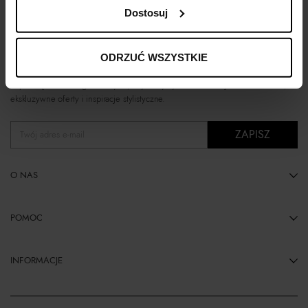
Dostosuj
ODRZUĆ WSZYSTKIE
TRENDY, PREMIERY I KOMPLETNE STYLIZACJE
Zapisz się do naszego biuletynu, aby otrzymywać informacje o nowościach,
ekskluzywne oferty i inspiracje stylistyczne.
ZAPISZ
Twój adres e-mail
O NAS
POMOC
INFORMACJE