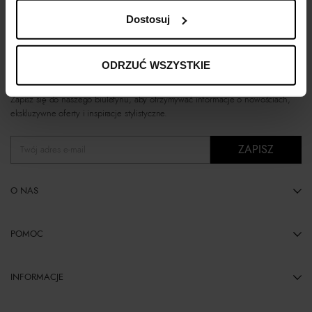
Dostosuj
ODRZUĆ WSZYSTKIE
TRENDY, PREMIERY I KOMPLETNE STYLIZACJE
Zapisz się do naszego biuletynu, aby otrzymywać informacje o nowościach,
ekskluzywne oferty i inspiracje stylistyczne.
ZAPISZ
Twój adres e-mail
O NAS
POMOC
INFORMACJE