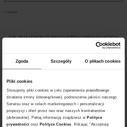
kobieta
NIE ZNALEZIONO PRODUKTÓW SPEŁNIAJĄCYCH
WYBRANE KRYTERIA
Zgoda
Szczegóły
O plikach cookies
Usuń część filtrów, aby zobaczyć listę produktów.
Pliki cookies
ZOBACZ NASZE NOWOŚCI
Stosujemy pliki cookies w celu zapewnienia prawidłowego
działania strony (obowiązkowe), podnoszenia jakości naszego
Serwisu oraz w celach marketingowych i personalizacji
propozycji i ofert przez nas oraz naszych kontrahentów
MYSTERYJOY
integruje etyczne i społeczne podejście w
(dobrowolne). Pełną informację znajdziesz w
Polityce
sercu swojego procesu twórczego, co odzwierciedla silną
prywatności
oraz
Polityce Cookies
. Klikając "Akceptuję
świadomość kwestii środowiskowych. Biżuteria