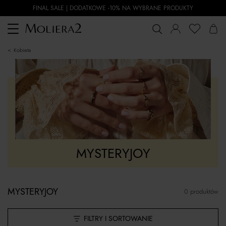
FINAL SALE | DODATKOWE -10% NA WYBRANE PRODUKTY
Toggle
navigation
kobieta
MYSTERYJOY
MYSTERYJOY
0 produktów
FILTRY I SORTOWANIE