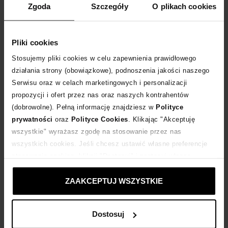
Zgoda
Szczegóły
O plikach cookies
ZOBACZ NASZE NOWOŚCI
Pliki cookies
Stosujemy pliki cookies w celu zapewnienia prawidłowego
działania strony (obowiązkowe), podnoszenia jakości naszego
Premium Basics to włoska marka obuwnicza, która w sposób zrównoważony
Serwisu oraz w celach marketingowych i personalizacji
dla środowiska projektuje luksusowe, w 100% wegańskie sneakersy. Każda
propozycji i ofert przez nas oraz naszych kontrahentów
para butów jest wykonywana ręcznie przy użyciu przyjaznych dla naszej
(dobrowolne). Pełną informację znajdziesz w
Polityce
planety materiałów pochodzących z recyklingu. Sneakersy Premium Basics
cechuje nowoczesny, pozytywny design, wysoka jakość wykonania, a także
prywatności
oraz
Polityce Cookies
. Klikając "Akceptuję
indywidualność i różnorodność. Dzięki doskonałym właściwościom
wszystkie" wyrażasz zgodę na stosowanie przez nas
izolacyjnym buty nadają się do noszenia przez cały rok. Sneakersy Premium
wszystkich cookies. Jeśli chcesz ustawić własne preferencje
Basics to połączenie pasji do ekologii z najnowszymi trendami, a wszystko to
bez utraty pełnego komfortu.
stosowania cookies, kliknij "Dostosuj" i zastosuj własne
ustawienia prywatności.
ZAAKCEPTUJ WSZYSTKIE
Dostosuj