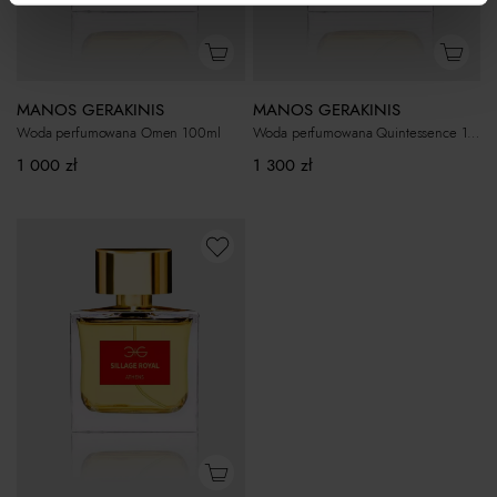
MANOS GERAKINIS
MANOS GERAKINIS
Woda perfumowana Omen 100ml
Woda perfumowana Quintessence 100ml
1 000
zł
1 300
zł