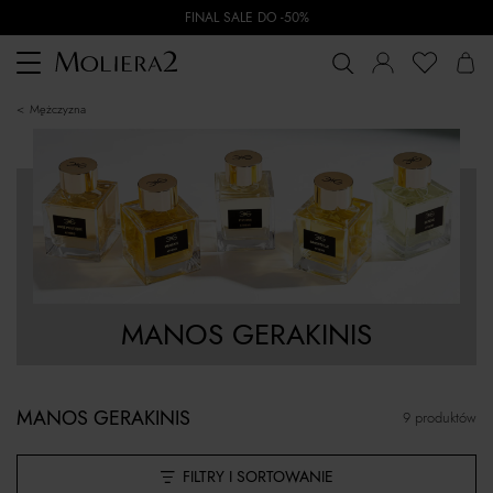
FINAL SALE DO -50%
Toggle
navigation
mężczyzna
MANOS GERAKINIS
MANOS GERAKINIS
9 produktów
FILTRY I SORTOWANIE