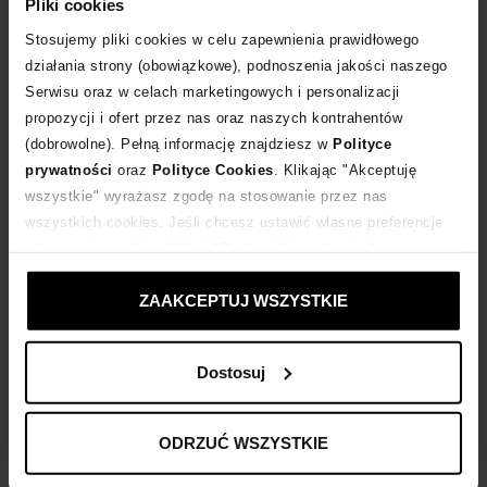
Pliki cookies
Stosujemy pliki cookies w celu zapewnienia prawidłowego
działania strony (obowiązkowe), podnoszenia jakości naszego
Serwisu oraz w celach marketingowych i personalizacji
propozycji i ofert przez nas oraz naszych kontrahentów
(dobrowolne). Pełną informację znajdziesz w
Polityce
prywatności
oraz
Polityce Cookies
. Klikając "Akceptuję
MANOS GERAKINIS
MANOS GERAKINIS
wszystkie" wyrażasz zgodę na stosowanie przez nas
Woda perfumowana Pivoine 100ml
Woda perfumowana Rose Poetique 100ml
wszystkich cookies. Jeśli chcesz ustawić własne preferencje
860
zł
860
zł
stosowania cookies, kliknij "Dostosuj" i zastosuj własne
ustawienia prywatności.
ZAAKCEPTUJ WSZYSTKIE
Dostosuj
ODRZUĆ WSZYSTKIE