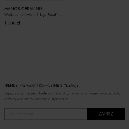
MANOS GERAKINIS
Woda perfumowana Sillage Royal 100ml
1 000
zł
TRENDY, PREMIERY I KOMPLETNE STYLIZACJE
Zapisz się do naszego biuletynu, aby otrzymywać informacje o nowościach,
ekskluzywne oferty i inspiracje stylistyczne.
ZAPISZ
Twój adres e-mail