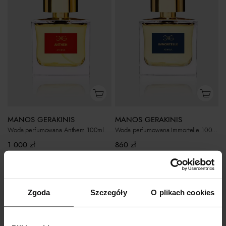
MANOS GERAKINIS
MANOS GERAKINIS
Woda perfumowana Anthem 100ml
Woda perfumowana Immortelle 100ml
1 000
zł
860
zł
Zgoda
Szczegóły
O plikach cookies