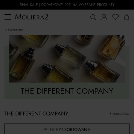
FINAL SALE | DODATKOWE -10% NA WYBRANE PRODUKTY
Toggle
navigation
mężczyzna
THE DIFFERENT COMPANY
THE DIFFERENT COMPANY
8 produktów
FILTRY I SORTOWANIE