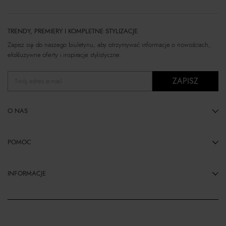
TRENDY, PREMIERY I KOMPLETNE STYLIZACJE
Zapisz się do naszego biuletynu, aby otrzymywać informacje o nowościach,
ekskluzywne oferty i inspiracje stylistyczne.
ZAPISZ
Twój adres e-mail
O NAS
POMOC
INFORMACJE