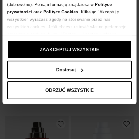
(dobrowolne). Pełną informację znajdziesz w
Polityce
prywatności
oraz
Polityce Cookies
. Klikając "Akceptuję
wszystkie" wyrażasz zgodę na stosowanie przez nas
wszystkich cookies. Jeśli chcesz ustawić własne preferencje
stosowania cookies, kliknij "Dostosuj" i zastosuj własne
ustawienia prywatności.
ZAAKCEPTUJ WSZYSTKIE
-20%
-20%
Dostosuj
THE DIFFERENT COMPANY
THE DIFFERENT COMPANY
Woda perfumowana Dance of the Dawn 100ml
Woda perfumowana Tokyo Bloom 100ml Cologne
471
zł
476
zł
ODRZUĆ WSZYSTKIE
Najniższa cena:
589
zł
Najniższa cena:
595
zł
Cena regularna:
589
zł
Cena regularna:
595
zł