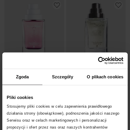
-20%
-20%
Zgoda
Szczegóły
O plikach cookies
THE DIFFERENT COMPANY
THE DIFFERENT COMPANY
Woda perfumowana Kashan Rose 100ml Cologne
Woda perfumowana Santo Incienso 100ml
476
zł
836
zł
Pliki cookies
Najniższa cena:
595
zł
Najniższa cena:
1 045
zł
Cena regularna:
595
zł
Cena regularna:
1 045
zł
Stosujemy pliki cookies w celu zapewnienia prawidłowego
działania strony (obowiązkowe), podnoszenia jakości naszego
Serwisu oraz w celach marketingowych i personalizacji
propozycji i ofert przez nas oraz naszych kontrahentów