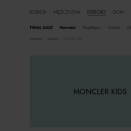
KOBIETA
MĘŻCZYZNA
DZIECKO
DOM
FINAL SALE
Nowości
Projektanci
Odzież
O
moliera2
dziecko
Moncler Kids
MONCLER KIDS