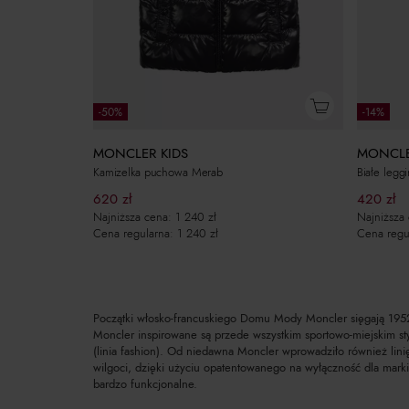
-50%
-14%
MONCLER KIDS
MONCLE
Kamizelka puchowa Merab
Białe legg
620
zł
420
zł
Najniższa cena:
1 240
zł
Najniższa
Cena regularna:
1 240
zł
Cena regu
Początki włosko-francuskiego Domu Mody Moncler sięgają 1952 
Moncler inspirowane są przede wszystkim sportowo-miejskim sty
(linia fashion). Od niedawna Moncler wprowadziło również linię
wilgoci, dzięki użyciu opatentowanego na wyłączność dla marki
bardzo funkcjonalne.