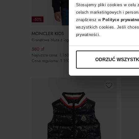
Stosujemy pliki cookies w celu
celach marketingowych i persona
-50%
-50%
znajdziesz w
Polityce prywatn
wszystkich cookies. Jeśli chces
MONCLER KIDS
MONCLE
prywatności.
Granatowa bluza z logo
Polarowe 
580
zł
560
zł
Najniższa cena:
1 160
zł
Najniższa
ODRZUĆ WSZYSTK
Cena regularna:
1 160
zł
Cena regu