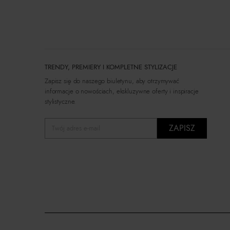
TRENDY, PREMIERY I KOMPLETNE STYLIZACJE
Zapisz się do naszego biuletynu, aby otrzymywać
informacje o nowościach, ekskluzywne oferty i inspiracje
stylistyczne.
ZAPISZ
Twój adres e-mail