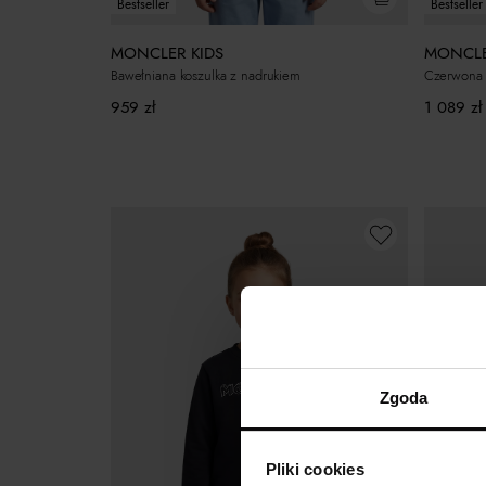
Bestseller
Bestseller
MONCLER KIDS
MONCLE
Bawełniana koszulka z nadrukiem
Czerwona k
959
zł
1 089
zł
Zgoda
Pliki cookies