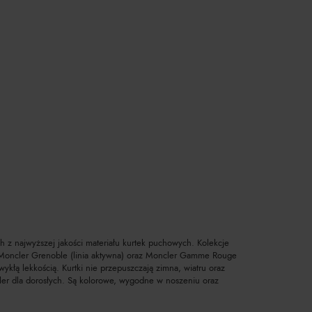
 z najwyższej jakości materiału kurtek puchowych. Kolekcje
), Moncler Grenoble (linia aktywna) oraz Moncler Gamme Rouge
ykłą lekkością. Kurtki nie przepuszczają zimna, wiatru oraz
cler dla dorosłych. Są kolorowe, wygodne w noszeniu oraz