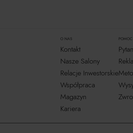
O NAS
POMOC
Kontakt
Pyta
Nasze Salony
Rekl
Relacje Inwestorskie
Meto
Współpraca
Wysy
Magazyn
Zwro
Kariera