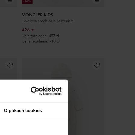
-14%
MONCLER KIDS
Fioletowa spódnica z kieszeniami
426
zł
Najniższa cena:
497
zł
Cena regularna:
710
zł
O plikach cookies