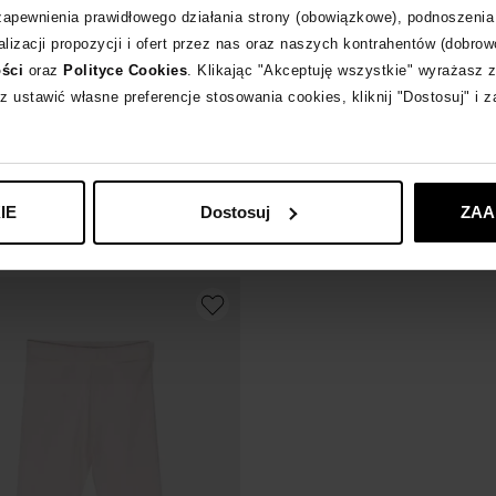
 zapewnienia prawidłowego działania strony (obowiązkowe), podnoszenia
lizacji propozycji i ofert przez nas oraz naszych kontrahentów (dobrow
-50%
ości
oraz
Polityce Cookies
. Klikając "Akceptuję wszystkie" wyrażasz 
z ustawić własne preferencje stosowania cookies, kliknij "Dostosuj" i 
R KIDS
MONCLER KIDS
spodnie dresowe z logo
Beżowa kurtka puchowa Dofi
955
zł
 cena:
1 120
zł
Najniższa cena:
1 910
zł
IE
Dostosuj
ZAA
larna:
1 120
zł
Cena regularna:
1 910
zł