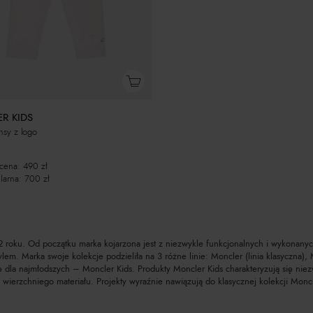
R KIDS
insy z logo
 cena:
490
zł
larna:
700
zł
roku. Od początku marka kojarzona jest z niezwykle funkcjonalnych i wykonanych
lem. Marka swoje kolekcje podzieliła na 3 różne linie: Moncler (linia klasyczna
 dla najmłodszych – Moncler Kids. Produkty Moncler Kids charakteryzują się niezw
 wierzchniego materiału. Projekty wyraźnie nawiązują do klasycznej kolekcji Mon