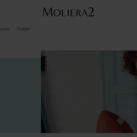
buwie
Dodatki