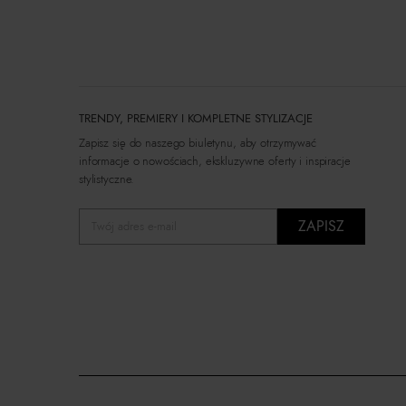
TRENDY, PREMIERY I KOMPLETNE STYLIZACJE
Zapisz się do naszego biuletynu, aby otrzymywać
informacje o nowościach, ekskluzywne oferty i inspiracje
stylistyczne.
ZAPISZ
Twój adres e-mail