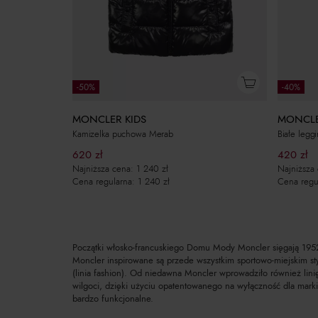
-50%
-40%
MONCLER KIDS
MONCLE
Kamizelka puchowa Merab
Białe legg
620
zł
420
zł
Najniższa cena:
1 240
zł
Najniższa
Cena regularna:
1 240
zł
Cena regu
Początki włosko-francuskiego Domu Mody Moncler sięgają 1952 
Moncler inspirowane są przede wszystkim sportowo-miejskim sty
(linia fashion). Od niedawna Moncler wprowadziło również linię
wilgoci, dzięki użyciu opatentowanego na wyłączność dla marki
bardzo funkcjonalne.