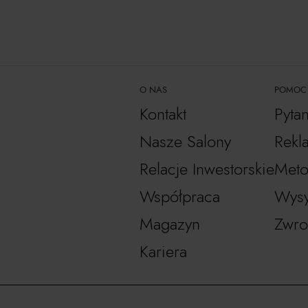
O NAS
POMOC
Kontakt
Pyta
Nasze Salony
Rekl
Relacje Inwestorskie
Meto
Współpraca
Wysy
Magazyn
Zwro
Kariera