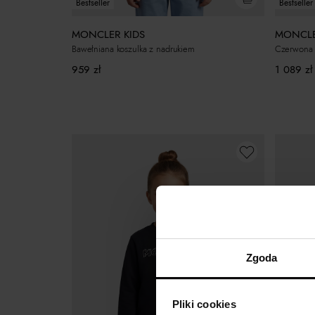
Bestseller
Bestseller
MONCLER KIDS
MONCLE
Bawełniana koszulka z nadrukiem
Czerwona k
959
zł
1 089
zł
Zgoda
Pliki cookies