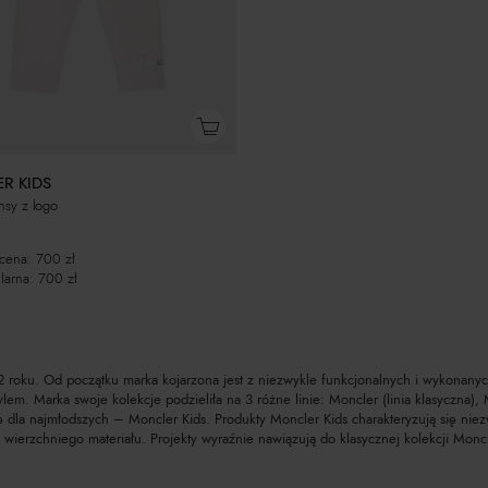
R KIDS
insy z logo
 cena:
700
zł
larna:
700
zł
roku. Od początku marka kojarzona jest z niezwykle funkcjonalnych i wykonanych
lem. Marka swoje kolekcje podzieliła na 3 różne linie: Moncler (linia klasyczna
 dla najmłodszych – Moncler Kids. Produkty Moncler Kids charakteryzują się niezw
 wierzchniego materiału. Projekty wyraźnie nawiązują do klasycznej kolekcji Mon