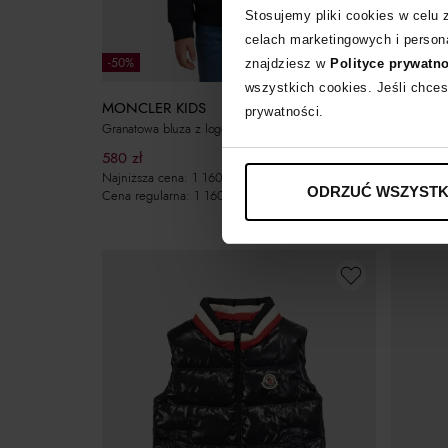
Stosujemy pliki cookies w celu
celach marketingowych i persona
-50%
-50%
znajdziesz w
Polityce prywatn
wszystkich cookies. Jeśli chces
MONCLER KIDS
MONCLE
prywatności.
Granatowa bluza z logo
Polarowe 
580
zł
560
zł
Najniższa cena:
1 160
zł
Najniższa
ODRZUĆ WSZYSTK
Cena regularna:
1 160
zł
Cena regu