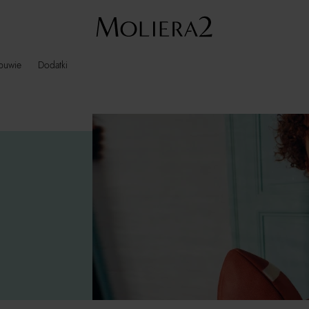
buwie
Dodatki