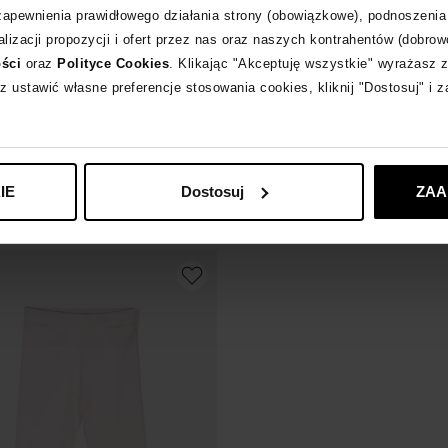
 zapewnienia prawidłowego działania strony (obowiązkowe), podnoszenia
lizacji propozycji i ofert przez nas oraz naszych kontrahentów (dobrow
-50%
ości
oraz
Polityce Cookies
. Klikając "Akceptuję wszystkie" wyrażasz 
z ustawić własne preferencje stosowania cookies, kliknij "Dostosuj" i 
R KIDS
MONCLER KIDS
spodnie dresowe z logo
Beżowa kurtka puchowa Dofi
955
zł
 cena:
1 120
zł
Najniższa cena:
1 910
zł
IE
Dostosuj
ZAA
larna:
1 120
zł
Cena regularna:
1 910
zł