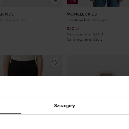
-50%
R KIDS
MONCLER KIDS
urtka z kapturem
Granatowa koszulka z logo
340
zł
Najniższa cena:
680
zł
Cena regularna:
680
zł
Szczegóły