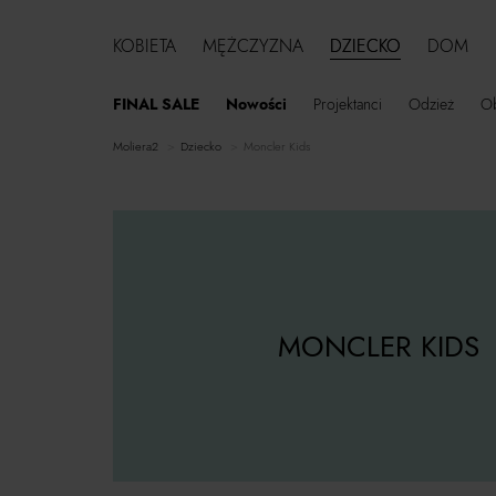
KOBIETA
MĘŻCZYZNA
DZIECKO
DOM
FINAL SALE
Nowości
Projektanci
Odzież
O
moliera2
dziecko
Moncler Kids
MONCLER KIDS