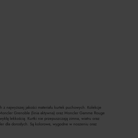
 z najwyższej jakości materiału kurtek puchowych. Kolekcje
), Moncler Grenoble (linia aktywna) oraz Moncler Gamme Rouge
ykłą lekkością. Kurtki nie przepuszczają zimna, wiatru oraz
cler dla dorosłych. Są kolorowe, wygodne w noszeniu oraz