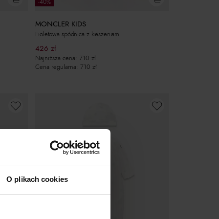
-40%
MONCLER KIDS
Fioletowa spódnica z kieszeniami
426
zł
Najniższa cena:
710
zł
Cena regularna:
710
zł
O plikach cookies