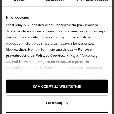
Ralph Lauren
Raquel Diniz
Reina Olga
Pliki cookies
Rene Caovilla
Stosujemy pliki cookies w celu zapewnienia prawidłowego
Retrofete
działania strony (obowiązkowe), podnoszenia jakości naszego
Serwisu oraz w celach marketingowych i personalizacji
Rococo Sand
propozycji i ofert przez nas oraz naszych kontrahentów
Roland Mouret
(dobrowolne). Pełną informację znajdziesz w
Polityce
Rotate
NEW
prywatności
oraz
Polityce Cookies
. Klikając "Akceptuję
Ruslan Baginskiy
wszystkie" wyrażasz zgodę na stosowanie przez nas
wszystkich cookies. Jeśli chcesz ustawić własne preferencje
stosowania cookies, kliknij "Dostosuj" i zastosuj własne
ustawienia prywatności.
ZAAKCEPTUJ WSZYSTKIE
Dostosuj
TRENDY, PREMIERY I KOMPLETNE STYLIZACJE