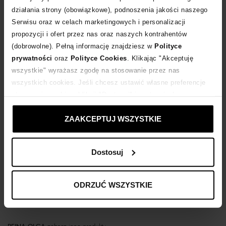
działania strony (obowiązkowe), podnoszenia jakości naszego
Serwisu oraz w celach marketingowych i personalizacji
POWIADOM O DOSTAWIE
propozycji i ofert przez nas oraz naszych kontrahentów
(dobrowolne). Pełną informację znajdziesz w
Polityce
Dostawa
od 0 zł
prywatności
oraz
Polityce Cookies
. Klikając "Akceptuję
wszystkie" wyrażasz zgodę na stosowanie przez nas
wszystkich cookies. Jeśli chcesz ustawić własne preferencje
14 dni na zwrot towaru
stosowania cookies, kliknij "Dostosuj" i zastosuj własne
ustawienia prywatności.
+163 punktów
zyskujesz w Klubie Korzyści
Sprawdź
ZAAKCEPTUJ WSZYSTKIE
Kup teraz, Zapłać później!
Dostosuj
ODRZUĆ WSZYSTKIE
Opis produktu