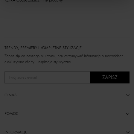
REINA OLGA
zobacz inne produkty
TRENDY, PREMIERY I KOMPLETNE STYLIZACJE
Zapisz się do naszego biuletynu, aby otrzymywać informacje o nowościach,
ekskluzywne oferty i inspiracje stylistyczne.
ZAPISZ
Twój adres e-mail
O NAS
POMOC
INFORMACJE