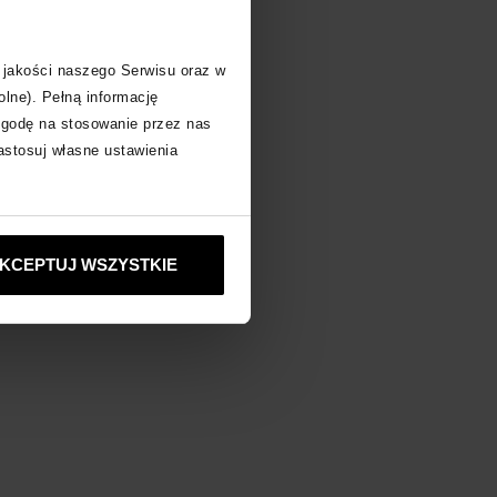
 jakości naszego Serwisu oraz w
olne). Pełną informację
zgodę na stosowanie przez nas
zastosuj własne ustawienia
KCEPTUJ WSZYSTKIE