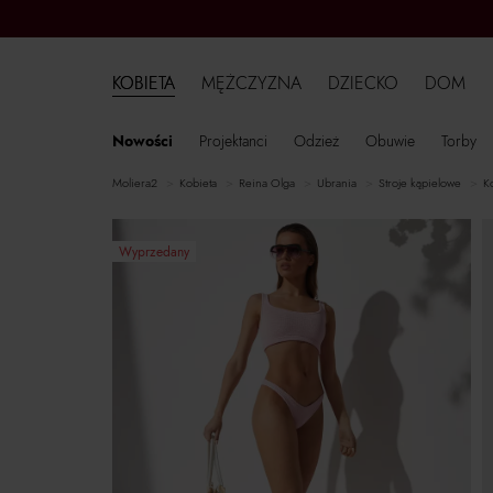
KOBIETA
MĘŻCZYZNA
DZIECKO
DOM
Nowości
Projektanci
Odzież
Obuwie
Torby
moliera2
kobieta
Reina Olga
ubrania
stroje kąpielowe
Wyprzedany