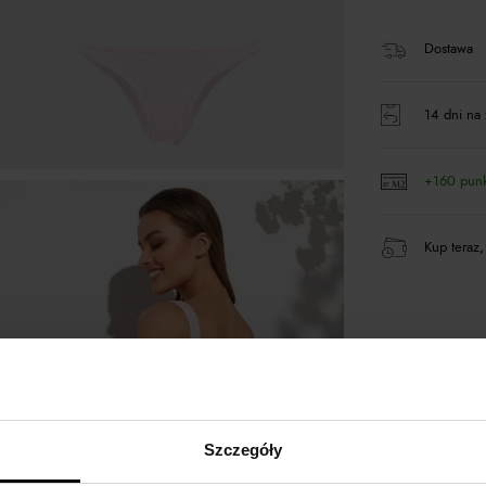
Dostawa
14 dni na 
+160 pun
Kup teraz,
Opis produktu
Szczegóły
REINA OLGA
zob