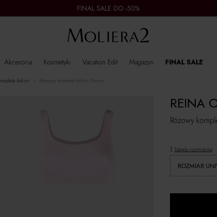
FINAL SALE DO -50%
Akcesoria
Kosmetyki
Vacation Edit
Magazyn
FINAL SALE
komplety bikini
Różowy komplet bikini Ginny
REINA 
Różowy komple
Tabela rozmiarów
ROZMIAR UN