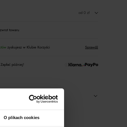
od 0 zł
zwrot towaru
któw
zyskujesz w Klubie Korzyści
Sprawdź
 Zapłać później!
O plikach cookies
acz inne produkty