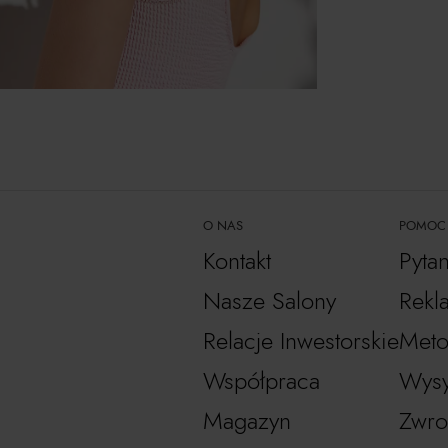
O NAS
POMOC
Kontakt
Pyta
Nasze Salony
Rekl
Relacje Inwestorskie
Meto
Współpraca
Wysy
Magazyn
Zwro