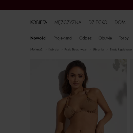
KOBIETA
MĘŻCZYZNA
DZIECKO
DOM
Nowości
Projektanci
Odzież
Obuwie
Torby
moliera2
kobieta
Praia Beachwear
ubrania
stroje kąpielowe