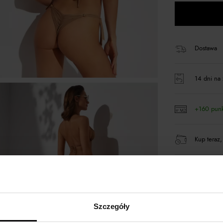
Dostawa
14 dni na 
+160 pun
Kup teraz,
Produkt pa
Szczegóły