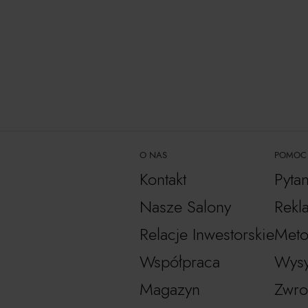
O NAS
POMOC
Kontakt
Pyta
Nasze Salony
Rekl
Relacje Inwestorskie
Meto
Współpraca
Wysy
Magazyn
Zwro