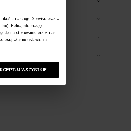
 jakości naszego Serwisu oraz w
olne). Pełną informację
zgodę na stosowanie przez nas
onach
zastosuj własne ustawienia
 za produkt
KCEPTUJ WSZYSTKIE
EAR
zobacz inne produkty