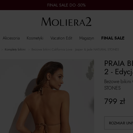
FINAL SALE DO -50%
Akcesoria
Kosmetyki
Vacation Edit
Magazyn
FINAL SALE
komplety bikini
Beżowe bikini California Love • Jasper & Jade NATURAL STONES
PRAIA B
2 - Edyc
Beżowe bikini 
STONES
799
zł
ROZMIAR UN