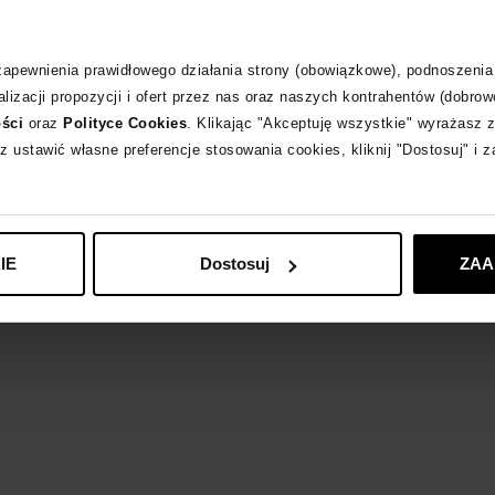
Opis produktu
Materiał
 zapewnienia prawidłowego działania strony (obowiązkowe), podnoszenia
lizacji propozycji i ofert przez nas oraz naszych kontrahentów (dobrow
ości
oraz
Polityce Cookies
. Klikając "Akceptuję wszystkie" wyrażasz 
Dostępność w sal
z ustawić własne preferencje stosowania cookies, kliknij "Dostosuj" i 
Odpowiedzialność
IE
Dostosuj
ZAA
PRAIA BEACHW