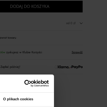
DODAJ DO KOSZYKA
od 0 zł
zwrot towaru
któw
zyskujesz w Klubie Korzyści
Sprawdź
 Zapłać później!
rtnerski
Moliera2
O plikach cookies