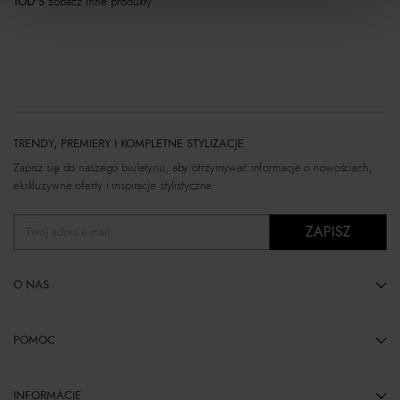
TOD'S
zobacz inne produkty
TRENDY, PREMIERY I KOMPLETNE STYLIZACJE
Zapisz się do naszego biuletynu, aby otrzymywać informacje o nowościach,
ekskluzywne oferty i inspiracje stylistyczne.
ZAPISZ
Twój adres e-mail
O NAS
POMOC
INFORMACJE