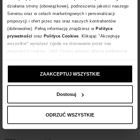
działania strony (obowiązkowe), podnoszenia jakości naszego
Serwisu oraz w celach marketingowych i personalizacji
POWIADOM O DOSTAWIE
propozycji i ofert przez nas oraz naszych kontrahentów
(dobrowolne). Pełną informację znajdziesz w
Polityce
Dostawa
od 0 zł
prywatności
oraz
Polityce Cookies
. Klikając "Akceptuję
wszystkie" wyrażasz zgodę na stosowanie przez nas
wszystkich cookies. Jeśli chcesz ustawić własne preferencje
14 dni na zwrot towaru
stosowania cookies, kliknij "Dostosuj" i zastosuj własne
ustawienia prywatności.
+1368 punktów
zyskujesz w Klubie Korzyści
Sprawdź
ZAAKCEPTUJ WSZYSTKIE
Kup teraz, Zapłać później!
Dostosuj
ODRZUĆ WSZYSTKIE
Opis produktu