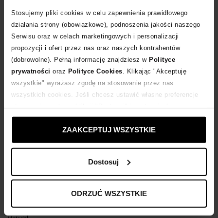
Stosujemy pliki cookies w celu zapewnienia prawidłowego
POWIADOM O DOSTAWIE
działania strony (obowiązkowe), podnoszenia jakości naszego
Serwisu oraz w celach marketingowych i personalizacji
propozycji i ofert przez nas oraz naszych kontrahentów
Dostawa
od 0 zł
(dobrowolne). Pełną informację znajdziesz w
Polityce
prywatności
oraz
Polityce Cookies
. Klikając "Akceptuję
14 dni na zwrot towaru
wszystkie" wyrażasz zgodę na stosowanie przez nas
wszystkich cookies. Jeśli chcesz ustawić własne preferencje
stosowania cookies, kliknij "Dostosuj" i zastosuj własne
+289 punktów
zyskujesz w Klubie Korzyści
Sprawdź
ustawienia prywatności.
ZAAKCEPTUJ WSZYSTKIE
Kup teraz, Zapłać później!
Dostosuj
Opis produktu
ODRZUĆ WSZYSTKIE