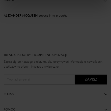
Materiał
ALEXANDER MCQUEEN
zobacz inne produkty
TRENDY, PREMIERY I KOMPLETNE STYLIZACJE
Zapisz się do naszego biuletynu, aby otrzymywać informacje o nowościach,
ekskluzywne oferty i inspiracje stylistyczne.
ZAPISZ
Twój adres e-mail
O NAS
POMOC