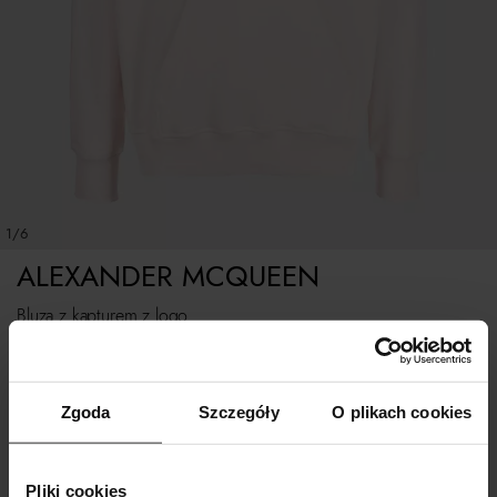
1/6
ALEXANDER MCQUEEN
Bluza z kapturem z logo
Rozmiarówka standardowa.
Zgoda
Szczegóły
O plikach cookies
Tabela rozmiarów
WYBIERZ ROZMIAR
Pliki cookies