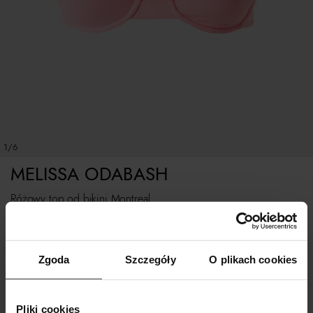
1/6
MELISSA ODABASH
Różowy top od bikini Montreal
Rozmiarówka standardowa.
Zgoda
Szczegóły
O plikach cookies
Tabela rozmiarów
WYBIERZ ROZMIAR
Pliki cookies