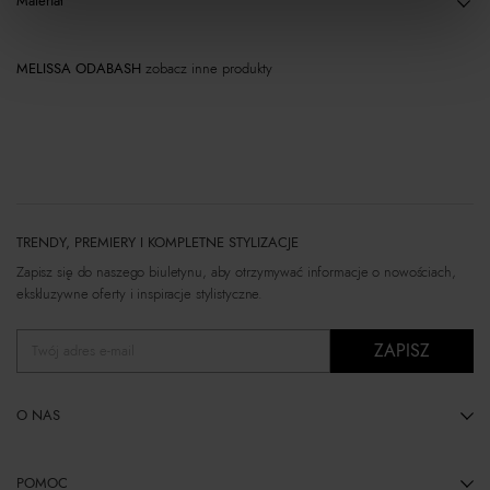
Materiał
MELISSA ODABASH
zobacz inne produkty
TRENDY, PREMIERY I KOMPLETNE STYLIZACJE
Zapisz się do naszego biuletynu, aby otrzymywać informacje o nowościach,
ekskluzywne oferty i inspiracje stylistyczne.
ZAPISZ
Twój adres e-mail
O NAS
POMOC