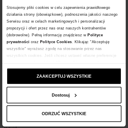
Stosujemy pliki cookies w celu zapewnienia prawidłowego
POWIADOM O DOSTAWIE
działania strony (obowiązkowe), podnoszenia jakości naszego
Serwisu oraz w celach marketingowych i personalizacji
propozycji i ofert przez nas oraz naszych kontrahentów
Dostawa
od 0 zł
(dobrowolne). Pełną informację znajdziesz w
Polityce
prywatności
oraz
Polityce Cookies
. Klikając "Akceptuję
14 dni na zwrot towaru
wszystkie" wyrażasz zgodę na stosowanie przez nas
wszystkich cookies. Jeśli chcesz ustawić własne preferencje
stosowania cookies, kliknij "Dostosuj" i zastosuj własne
+90 punktów
zyskujesz w Klubie Korzyści
Sprawdź
ustawienia prywatności.
ZAAKCEPTUJ WSZYSTKIE
Kup teraz, Zapłać później!
Dostosuj
Opis produktu
ODRZUĆ WSZYSTKIE