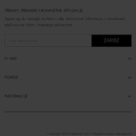
TRENDY, PREMIERY I KOMPLETNE STYLIZACJE
Zapisz się do naszego biuletynu, aby otrzymywać informacje o nowościach,
ekskluzywne oferty i inspiracje stylistyczne.
ZAPISZ
Twój adres e-mail
O NAS
POMOC
INFORMACJE
Copyright 2026 Moliera2.com / Wszelkie prawa zastrzeżone