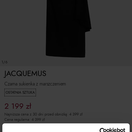
1/6
JACQUEMUS
Czarna sukienka z marszczeniem
OSTATNIA SZTUKA
2 199
zł
Najniższa cena z 30 dni przed obniżką:
4 399
zł
Cena regularna:
4 399
zł