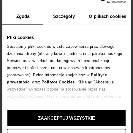
Skopiuj kod
i wklej w koszyku:
EXTRA10
WPISZ KOD
EXTRA10
A OTRZYMASZ DODATKOWE
10 %
RABATU
Zgoda
Szczegóły
O plikach cookies
DLA ZAMÓWIEŃ POWYŻEJ 399 ZŁ
Rozmiarówka standardowa
Pliki cookies
Tabela rozmiarów
Stosujemy pliki cookies w celu zapewnienia prawidłowego
działania strony (obowiązkowe), podnoszenia jakości naszego
WYBIERZ ROZMIAR
Serwisu oraz w celach marketingowych i personalizacji
propozycji i ofert przez nas oraz naszych kontrahentów
DODAJ DO KOSZYKA
(dobrowolne). Pełną informację znajdziesz w
Polityce
prywatności
oraz
Polityce Cookies
. Klikając "Akceptuję
wszystkie" wyrażasz zgodę na stosowanie przez nas
Dostawa
od 0 zł
wszystkich cookies. Jeśli chcesz ustawić własne preferencje
stosowania cookies, kliknij "Dostosuj" i zastosuj własne
14 dni na zwrot towaru
ustawienia prywatności.
ZAAKCEPTUJ WSZYSTKIE
+440 punktów
zyskujesz w Klubie Korzyści
Sprawdź