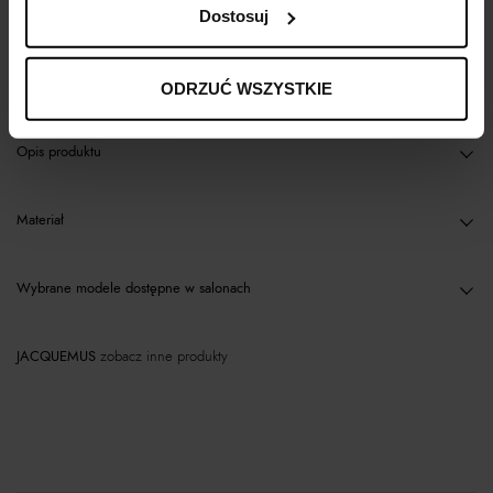
Dostosuj
Kup teraz, Zapłać później!
ODRZUĆ WSZYSTKIE
Opis produktu
Materiał
Wybrane modele dostępne w salonach
JACQUEMUS
zobacz inne produkty