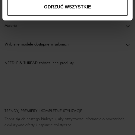
Opis produktu
ODRZUĆ WSZYSTKIE
Materiał
Wybrane modele dostępne w salonach
NEEDLE & THREAD
zobacz inne produkty
TRENDY, PREMIERY I KOMPLETNE STYLIZACJE
Zapisz się do naszego biuletynu, aby otrzymywać informacje o nowościach,
ekskluzywne oferty i inspiracje stylistyczne.