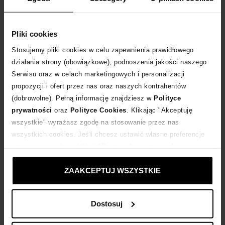
Rozmiarówka zaniżona. Polecamy kupować o 1 rozmiar większe.
Tabela rozmiarów
Pliki cookies
WYBIERZ ROZMIAR
Stosujemy pliki cookies w celu zapewnienia prawidłowego
działania strony (obowiązkowe), podnoszenia jakości naszego
DODAJ DO KOSZYKA
Serwisu oraz w celach marketingowych i personalizacji
propozycji i ofert przez nas oraz naszych kontrahentów
Dostawa
od 0 zł
(dobrowolne). Pełną informację znajdziesz w
Polityce
prywatności
oraz
Polityce Cookies
. Klikając "Akceptuję
wszystkie" wyrażasz zgodę na stosowanie przez nas
14 dni na zwrot towaru
wszystkich cookies. Jeśli chcesz ustawić własne preferencje
stosowania cookies, kliknij "Dostosuj" i zastosuj własne
+221 punktów
zyskujesz w Klubie Korzyści
Sprawdź
ustawienia prywatności.
ZAAKCEPTUJ WSZYSTKIE
Kup teraz, Zapłać później!
Dostosuj