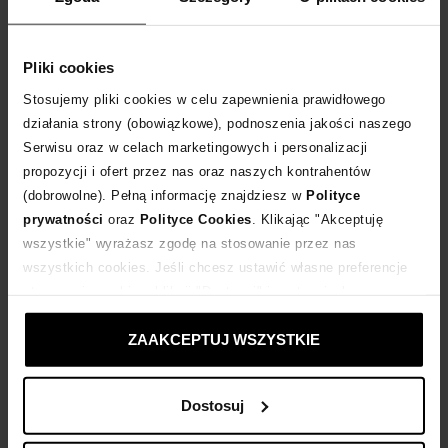
Rozmiarówka standardowa
Tabela rozmiarów
Pliki cookies
WYBIERZ ROZMIAR
Stosujemy pliki cookies w celu zapewnienia prawidłowego
działania strony (obowiązkowe), podnoszenia jakości naszego
DODAJ DO KOSZYKA
Serwisu oraz w celach marketingowych i personalizacji
propozycji i ofert przez nas oraz naszych kontrahentów
Dostawa
od 0 zł
(dobrowolne). Pełną informację znajdziesz w
Polityce
prywatności
oraz
Polityce Cookies
. Klikając "Akceptuję
wszystkie" wyrażasz zgodę na stosowanie przez nas
14 dni na zwrot towaru
wszystkich cookies. Jeśli chcesz ustawić własne preferencje
stosowania cookies, kliknij "Dostosuj" i zastosuj własne
+340 punktów
zyskujesz w Klubie Korzyści
Sprawdź
ustawienia prywatności.
ZAAKCEPTUJ WSZYSTKIE
Kup teraz, Zapłać później!
Dostosuj