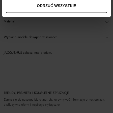
Opis produktu
ODRZUĆ WSZYSTKIE
Materiał
Wybrane modele dostępne w salonach
JACQUEMUS
zobacz inne produkty
TRENDY, PREMIERY I KOMPLETNE STYLIZACJE
Zapisz się do naszego biuletynu, aby otrzymywać informacje o nowościach,
ekskluzywne oferty i inspiracje stylistyczne.