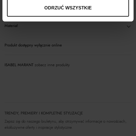
Opis produktu
ODRZUĆ WSZYSTKIE
Materiał
Produkt dostępny wyłącznie online
ISABEL MARANT
zobacz inne produkty
TRENDY, PREMIERY I KOMPLETNE STYLIZACJE
Zapisz się do naszego biuletynu, aby otrzymywać informacje o nowościach,
ekskluzywne oferty i inspiracje stylistyczne.