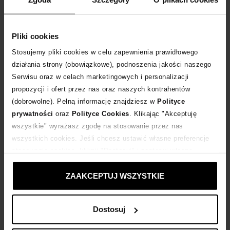
Rozmiarówka standardowa.
Tabela rozmiarów
Pliki cookies
WYBIERZ ROZMIAR
Stosujemy pliki cookies w celu zapewnienia prawidłowego
działania strony (obowiązkowe), podnoszenia jakości naszego
DODAJ DO KOSZYKA
Serwisu oraz w celach marketingowych i personalizacji
propozycji i ofert przez nas oraz naszych kontrahentów
Dostawa
od 0 zł
(dobrowolne). Pełną informację znajdziesz w
Polityce
prywatności
oraz
Polityce Cookies
. Klikając "Akceptuję
wszystkie" wyrażasz zgodę na stosowanie przez nas
14 dni na zwrot towaru
wszystkich cookies. Jeśli chcesz ustawić własne preferencje
stosowania cookies, kliknij "Dostosuj" i zastosuj własne
+253 punktów
zyskujesz w Klubie Korzyści
Sprawdź
ustawienia prywatności.
ZAAKCEPTUJ WSZYSTKIE
Kup teraz, Zapłać później!
Dostosuj