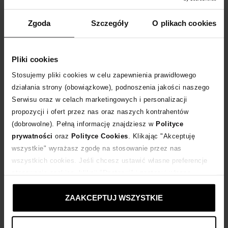
Zgoda
Szczegóły
O plikach cookies
-50%
-50%
Pliki cookies
ISABEL MARANT
ISABEL MARANT
Stosujemy pliki cookies w celu zapewnienia prawidłowego
Wełniany płaszcz w kratę
Szare jeansy z wysokim stanem Noemie
działania strony (obowiązkowe), podnoszenia jakości naszego
1 955
zł
1 140
zł
Serwisu oraz w celach marketingowych i personalizacji
Najniższa cena:
3 910
zł
Najniższa cena:
2 280
zł
propozycji i ofert przez nas oraz naszych kontrahentów
Cena regularna:
3 910
zł
Cena regularna:
2 280
zł
(dobrowolne). Pełną informację znajdziesz w
Polityce
prywatności
oraz
Polityce Cookies
. Klikając "Akceptuję
wszystkie" wyrażasz zgodę na stosowanie przez nas
wszystkich cookies. Jeśli chcesz ustawić własne preferencje
stosowania cookies, kliknij "Dostosuj" i zastosuj własne
ustawienia prywatności.
ZAAKCEPTUJ WSZYSTKIE