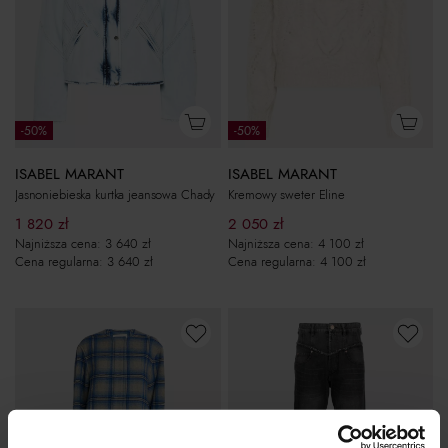
-50%
-50%
ISABEL MARANT
ISABEL MARANT
Jasnoniebieska kurtka jeansowa Chady
Kremowy sweter Eline
1 820
zł
2 050
zł
Najniższa cena:
3 640
zł
Najniższa cena:
4 100
zł
Cena regularna:
3 640
zł
Cena regularna:
4 100
zł