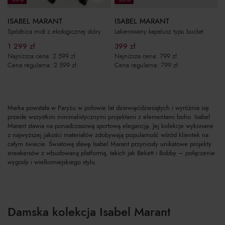
ISABEL MARANT
ISABEL MARANT
Spódnica midi z ekologicznej skóry
Lakierowany kapelusz typu bucket
1 299
zł
399
zł
Najniższa cena:
2 599
zł
Najniższa cena:
799
zł
Cena regularna:
2 599
zł
Cena regularna:
799
zł
Marka powstała w Paryżu w połowie lat dziewięćdziesiątych i wyróżnia się
przede wszystkim minimalistycznymi projektami z elementami boho. Isabel
Marant stawia na ponadczasową sportową elegancję. Jej kolekcje wykonane
z najwyższej jakości materiałów zdobywają popularność wśród klientek na
całym świecie. Światową sławę Isabel Marant przyniosły unikatowe projekty
sneakersów z wbudowaną platformą, takich jak Bekett i Bobby – połączenie
wygody i wielkomiejskiego stylu.
Damska kolekcja Isabel Marant