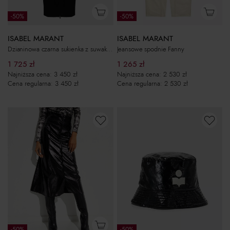
-50%
-50%
ISABEL MARANT
ISABEL MARANT
Dzianinowa czarna sukienka z suwakiem Zael
Jeansowe spodnie Fanny
1 725
zł
1 265
zł
Najniższa cena:
3 450
zł
Najniższa cena:
2 530
zł
Cena regularna:
3 450
zł
Cena regularna:
2 530
zł
-50%
-50%