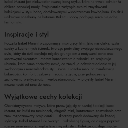
Isabel Marant jest niekwestionowaną ikoną szyku, która na trwałe odmieniła
oblicze paryskiej mody. Projektantka zasłynęła swoimi zmysłowymi
kolekcjami w stylu boho, dedykowanymi współczesnym kowbojkom. Do dziś
unikatowe
sneakersy
na koturnie Bekett i Bobby podbijają serca niejednej
fashionistki.
Inspiracje i styl
Początki Isabel Marant przypominają inspirujący film. Jako nastolatka, szyła
swetry z kuchennych ścierek, tworząc podwaliny swojego niepowtarzalnego
stylu, który do dziś oscyluje między grunge’em a motywami boho oraz
sportowymi akcentami. Marant konsekwentnie twierdzi, że projektuje
ubrania, które sama chciałaby nosić, co znajduje odzwierciedlenie w jej
swobodnym i nonszalanckim stylu życia. Filozofia marki to manifestacja
kobiecości, komfortu, zabawy i radości z życia, przy jednoczesnym
zachowaniu praktyczności i wielozadaniowości – projekty Isabel Marant
można nosić od rana do nocy.
Wyjątkowe cechy kolekcji
Charakterystyczne motywy, które przewijają się w każdej kolekcji Isabel
Marant, to: bufki na ramionach, długość mini, kontrastowe zestawienia oraz
znak rozpoznawczy projektantki – skórzany pasek dodawany do każdej
stylizacji. Isabel Marant lubi tworzyć ultrakobiecą figurę, co osiąga poprzez
rozszerzane ramiona, wąską talię i wysoki stan. Kolekcje oscylują między