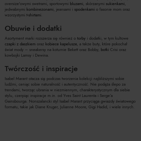
oversize'owymi swetrami, sportowymi
bluzami
, skórzanymi
sukienkami
,
jedwabnymi
kombinezonami
, jeansami i
spodenkami
o fasonie mom oraz
wzorzystymi
t-shirtami
.
Obuwie i dodatki
Asortyment marki rozszerza się również o
torby
i dodatki, w tym kultowe
czapki z daszkiem
oraz
kobiece kapelusze
, a także buty, które pokochał
świat mody – sneakersy na koturnie Bekett oraz Bobby,
botki
Crisi oraz
kowbojki Lamsy i Dewina.
Twórczość i inspiracje
Isabel Marant otacza się podczas tworzenia kolekcji najbliższymi sobie
ludźmi, ceniąc sobie naturalność i autentyczność. Nie podąża ślepo za
trendami, tworząc ubrania w niezmiennym, charakterystycznym dla siebie
stylu, czerpiąc inspiracje m.in. od Yves Saint Laurenta i Serge’a
Gainsbourga. Nonszalancki styl Isabel Marant przyciąga gwiazdy światowego
formatu, takie jak Diane Kruger, Julianne Moore, Gigi Hadid, i wiele innych.