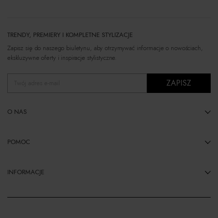
TRENDY, PREMIERY I KOMPLETNE STYLIZACJE
Zapisz się do naszego biuletynu, aby otrzymywać informacje o nowościach,
ekskluzywne oferty i inspiracje stylistyczne.
ZAPISZ
Twój adres e-mail
O NAS
POMOC
INFORMACJE