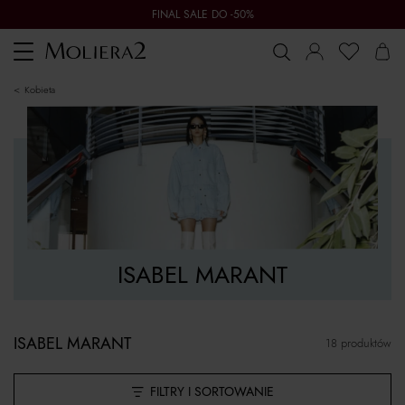
FINAL SALE DO -50%
Toggle
navigation
kobieta
ISABEL MARANT
ISABEL MARANT
18 produktów
FILTRY I SORTOWANIE