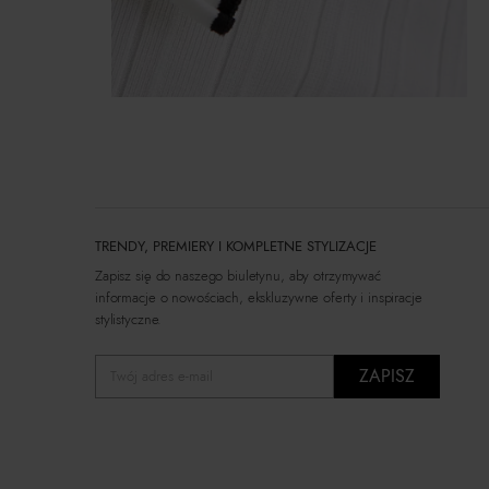
TRENDY, PREMIERY I KOMPLETNE STYLIZACJE
Zapisz się do naszego biuletynu, aby otrzymywać
informacje o nowościach, ekskluzywne oferty i inspiracje
stylistyczne.
ZAPISZ
Twój adres e-mail