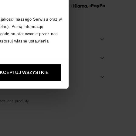
 Zapłać później!
 jakości naszego Serwisu oraz w
olne). Pełną informację
zgodę na stosowanie przez nas
zastosuj własne ustawienia
KCEPTUJ WSZYSTKIE
dostępne w salonach
cz inne produkty