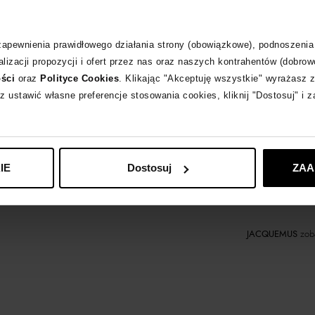
Kup teraz,
 zapewnienia prawidłowego działania strony (obowiązkowe), podnoszenia
lizacji propozycji i ofert przez nas oraz naszych kontrahentów (dobrow
ości
oraz
Polityce Cookies
. Klikając "Akceptuję wszystkie" wyrażasz 
Opis produktu
z ustawić własne preferencje stosowania cookies, kliknij "Dostosuj" i 
Materiał
IE
Dostosuj
ZAA
Wybrane modele 
JACQUEMUS
zoba