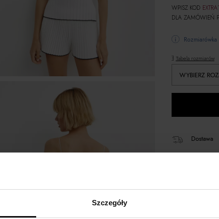
WPISZ KOD
EXTRA
DLA ZAMÓWIEŃ P
Rozmiarówka 
Tabela rozmiarów
WYBIERZ ROZ
Dostawa
14 dni na 
+130 pun
Szczegóły