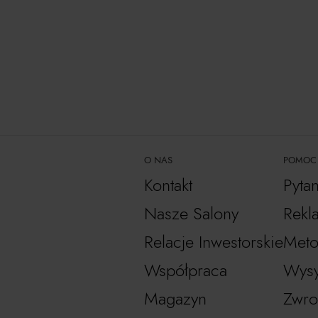
O NAS
POMOC
Kontakt
Pyta
Nasze Salony
Rekl
Relacje Inwestorskie
Meto
Współpraca
Wysy
Magazyn
Zwro