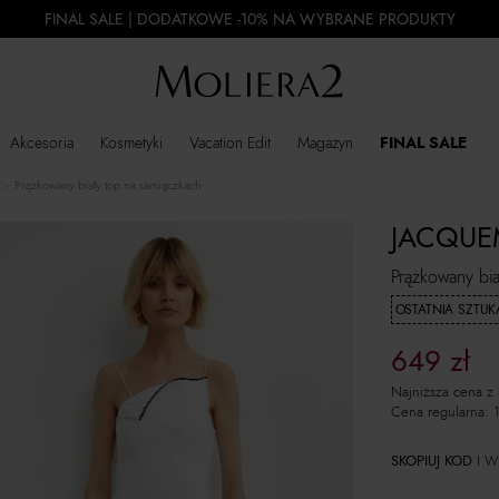
FINAL SALE | DODATKOWE -10% NA WYBRANE PRODUKTY
Akcesoria
Kosmetyki
Vacation Edit
Magazyn
FINAL SALE
Prążkowany biały top na ramiączkach
JACQUE
Prążkowany bia
OSTATNIA SZTUK
649
zł
Najniższa cena z
Cena regularna:
SKOPIUJ KOD
I W