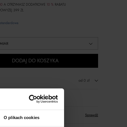
10
A OTRZYMASZ DODATKOWE
10 %
RABATU
OWYŻEJ 399 ZŁ
standardowa
MIAR
DODAJ DO KOSZYKA
od 0 zł
zwrot towaru
któw
zyskujesz w Klubie Korzyści
Sprawdź
O plikach cookies