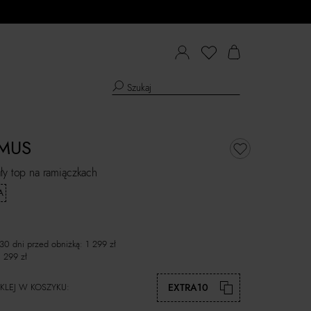
MUS
ły top na ramiączkach
A
 30 dni przed obniżką:
1 299
zł
1 299
zł
KLEJ W KOSZYKU:
EXTRA10