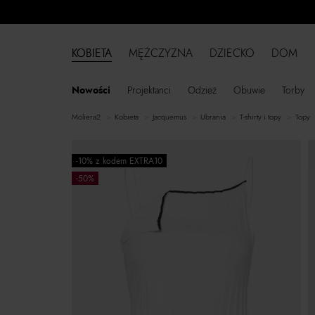
KOBIETA
MĘŻCZYZNA
DZIECKO
DOM
Nowości
Projektanci
Odzież
Obuwie
Torby
moliera2
kobieta
Jacquemus
ubrania
t-shirty i topy
topy
-10% z kodem EXTRA10
-50%