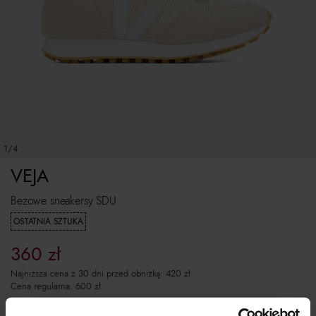
1/4
VEJA
Beżowe sneakersy SDU
OSTATNIA SZTUKA
360
zł
Najniższa cena z 30 dni przed obniżką:
420
zł
Cena regularna:
600
zł