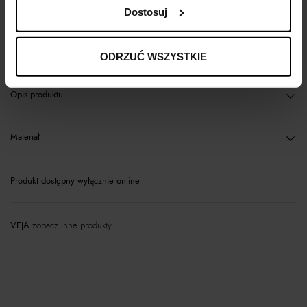
Dostosuj
Kup teraz, Zapłać później!
ODRZUĆ WSZYSTKIE
Opis produktu
Materiał
Produkt dostępny wyłącznie online
VEJA
zobacz inne produkty