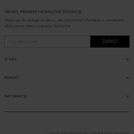
TRENDY, PREMIERY I KOMPLETNE STYLIZACJE
Zapisz się do naszego biuletynu, aby otrzymywać informacje o nowościach,
ekskluzywne oferty i inspiracje stylistyczne.
ZAPISZ
Twój adres e-mail
O NAS
POMOC
INFORMACJE
Copyright 2026 Moliera2.com / Wszelkie prawa zastrzeżone