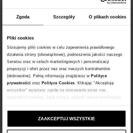
Skopiuj kod
i wklej w koszyku:
EXTRA10
WPISZ KOD
EXTRA10
A OTRZYMASZ DODATKOWE
10 %
RABATU
Zgoda
Szczegóły
O plikach cookies
DLA ZAMÓWIEŃ POWYŻEJ 399 ZŁ
Rozmiarówka standardowa.
Pliki cookies
Tabela rozmiarów
Stosujemy pliki cookies w celu zapewnienia prawidłowego
działania strony (obowiązkowe), podnoszenia jakości naszego
WYBIERZ ROZMIAR
Serwisu oraz w celach marketingowych i personalizacji
propozycji i ofert przez nas oraz naszych kontrahentów
DODAJ DO KOSZYKA
(dobrowolne). Pełną informację znajdziesz w
Polityce
prywatności
oraz
Polityce Cookies
. Klikając "Akceptuję
Dostawa
od 0 zł
wszystkie" wyrażasz zgodę na stosowanie przez nas
wszystkich cookies. Jeśli chcesz ustawić własne preferencje
stosowania cookies, kliknij "Dostosuj" i zastosuj własne
14 dni na zwrot towaru
ustawienia prywatności.
ZAAKCEPTUJ WSZYSTKIE
+72 punktów
zyskujesz w Klubie Korzyści
Sprawdź