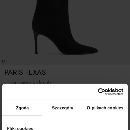
1/3
PARIS TEXAS
Czarne zamszowe kozaki
Rozmiarówka standardowa
Zgoda
Szczegóły
O plikach cookies
Tabela rozmiarów
WYBIERZ ROZMIAR
Pliki cookies