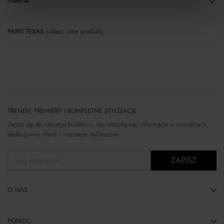
Materiał
PARIS TEXAS
zobacz inne produkty
TRENDY, PREMIERY I KOMPLETNE STYLIZACJE
Zapisz się do naszego biuletynu, aby otrzymywać informacje o nowościach,
ekskluzywne oferty i inspiracje stylistyczne.
ZAPISZ
Twój adres e-mail
O NAS
POMOC