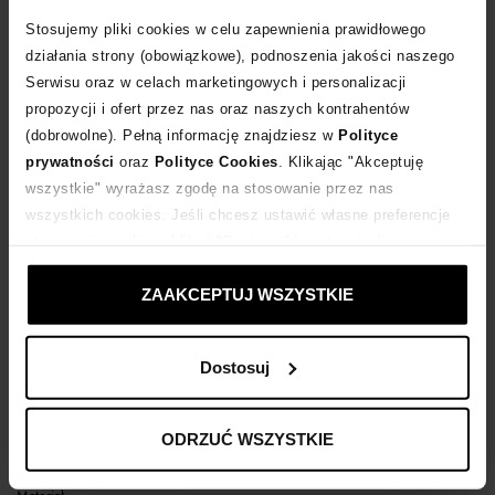
Stosujemy pliki cookies w celu zapewnienia prawidłowego
POWIADOM O DOSTAWIE
działania strony (obowiązkowe), podnoszenia jakości naszego
Serwisu oraz w celach marketingowych i personalizacji
propozycji i ofert przez nas oraz naszych kontrahentów
Dostawa
od 0 zł
(dobrowolne). Pełną informację znajdziesz w
Polityce
prywatności
oraz
Polityce Cookies
. Klikając "Akceptuję
14 dni na zwrot towaru
wszystkie" wyrażasz zgodę na stosowanie przez nas
wszystkich cookies. Jeśli chcesz ustawić własne preferencje
stosowania cookies, kliknij "Dostosuj" i zastosuj własne
+512 punktów
zyskujesz w Klubie Korzyści
Sprawdź
ustawienia prywatności.
ZAAKCEPTUJ WSZYSTKIE
Kup teraz, Zapłać później!
Dostosuj
Opis produktu
ODRZUĆ WSZYSTKIE