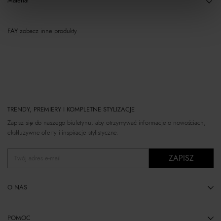
Materiał
FAY
zobacz inne produkty
TRENDY, PREMIERY I KOMPLETNE STYLIZACJE
Zapisz się do naszego biuletynu, aby otrzymywać informacje o nowościach,
ekskluzywne oferty i inspiracje stylistyczne.
ZAPISZ
Twój adres e-mail
O NAS
POMOC