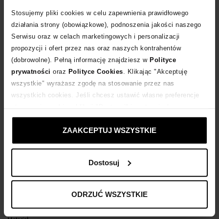
Stosujemy pliki cookies w celu zapewnienia prawidłowego
POWIADOM O DOSTAWIE
działania strony (obowiązkowe), podnoszenia jakości naszego
Serwisu oraz w celach marketingowych i personalizacji
propozycji i ofert przez nas oraz naszych kontrahentów
Dostawa
od 0 zł
(dobrowolne). Pełną informację znajdziesz w
Polityce
prywatności
oraz
Polityce Cookies
. Klikając "Akceptuję
14 dni na zwrot towaru
wszystkie" wyrażasz zgodę na stosowanie przez nas
wszystkich cookies. Jeśli chcesz ustawić własne preferencje
stosowania cookies, kliknij "Dostosuj" i zastosuj własne
+138 punktów
zyskujesz w Klubie Korzyści
Sprawdź
ustawienia prywatności.
ZAAKCEPTUJ WSZYSTKIE
Kup teraz, Zapłać później!
Dostosuj
Opis produktu
ODRZUĆ WSZYSTKIE