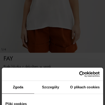
1/4
FAY
Biała bluzka z dekoltem w serek
Rozmiarówka standardowa.
Zgoda
Szczegóły
O plikach cookies
Tabela rozmiarów
WYBIERZ ROZMIAR
Pliki cookies