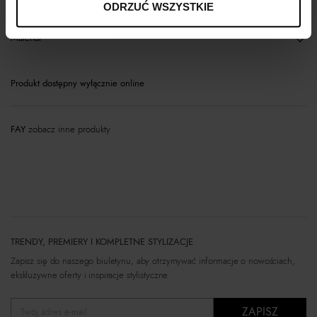
ODRZUĆ WSZYSTKIE
Materiał
Produkt dostępny wyłącznie online
FAY
zobacz inne produkty
TRENDY, PREMIERY I KOMPLETNE STYLIZACJE
Zapisz się do naszego biuletynu, aby otrzymywać informacje o nowościach,
ekskluzywne oferty i inspiracje stylistyczne.
ZAPISZ
Twój adres e-mail