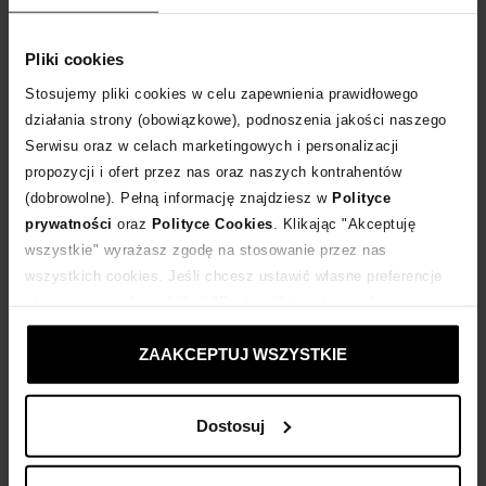
Tabela rozmiarów
WYBIERZ ROZMIAR
Pliki cookies
Stosujemy pliki cookies w celu zapewnienia prawidłowego
DODAJ DO KOSZYKA
działania strony (obowiązkowe), podnoszenia jakości naszego
Serwisu oraz w celach marketingowych i personalizacji
Dostawa
od 0 zł
propozycji i ofert przez nas oraz naszych kontrahentów
(dobrowolne). Pełną informację znajdziesz w
Polityce
prywatności
oraz
Polityce Cookies
. Klikając "Akceptuję
14 dni na zwrot towaru
wszystkie" wyrażasz zgodę na stosowanie przez nas
wszystkich cookies. Jeśli chcesz ustawić własne preferencje
stosowania cookies, kliknij "Dostosuj" i zastosuj własne
+138 punktów
zyskujesz w Klubie Korzyści
Sprawdź
ustawienia prywatności.
ZAAKCEPTUJ WSZYSTKIE
Kup teraz, Zapłać później!
Dostosuj
Opis produktu