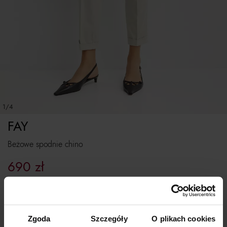
1/4
FAY
Beżowe spodnie chino
690
zł
Najniższa cena z 30 dni przed obniżką:
1 380
zł
Cena regularna:
1 380
zł
Rozmiarówka standardowa.
Zgoda
Szczegóły
O plikach cookies