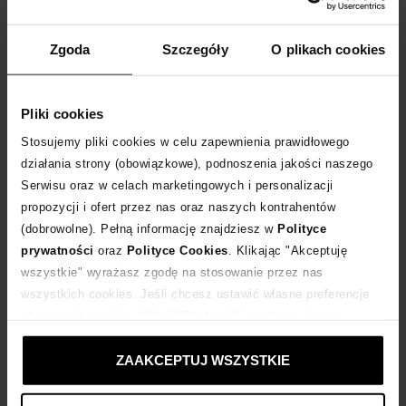
Skopiuj kod
i wklej w koszyku:
EXTRA10
WPISZ KOD
EXTRA10
A OTRZYMASZ DODATKOWE
10 %
RABATU
Zgoda
Szczegóły
O plikach cookies
DLA ZAMÓWIEŃ POWYŻEJ 399 ZŁ
Rozmiarówka standardowa.
Pliki cookies
Tabela rozmiarów
Stosujemy pliki cookies w celu zapewnienia prawidłowego
działania strony (obowiązkowe), podnoszenia jakości naszego
WYBIERZ ROZMIAR
Serwisu oraz w celach marketingowych i personalizacji
propozycji i ofert przez nas oraz naszych kontrahentów
DODAJ DO KOSZYKA
(dobrowolne). Pełną informację znajdziesz w
Polityce
prywatności
oraz
Polityce Cookies
. Klikając "Akceptuję
wszystkie" wyrażasz zgodę na stosowanie przez nas
Dostawa
od 0 zł
wszystkich cookies. Jeśli chcesz ustawić własne preferencje
stosowania cookies, kliknij "Dostosuj" i zastosuj własne
14 dni na zwrot towaru
ustawienia prywatności.
ZAAKCEPTUJ WSZYSTKIE
+500 punktów
zyskujesz w Klubie Korzyści
Sprawdź