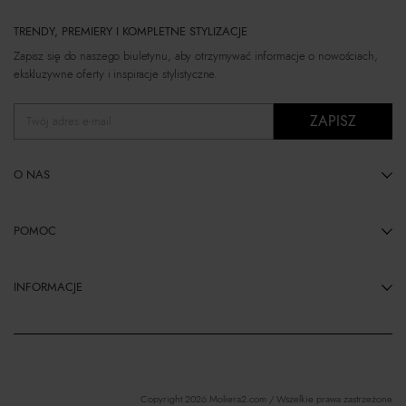
TRENDY, PREMIERY I KOMPLETNE STYLIZACJE
Zapisz się do naszego biuletynu, aby otrzymywać informacje o nowościach,
ekskluzywne oferty i inspiracje stylistyczne.
ZAPISZ
Twój adres e-mail
O NAS
POMOC
INFORMACJE
Copyright 2026 Moliera2.com / Wszelkie prawa zastrzeżone