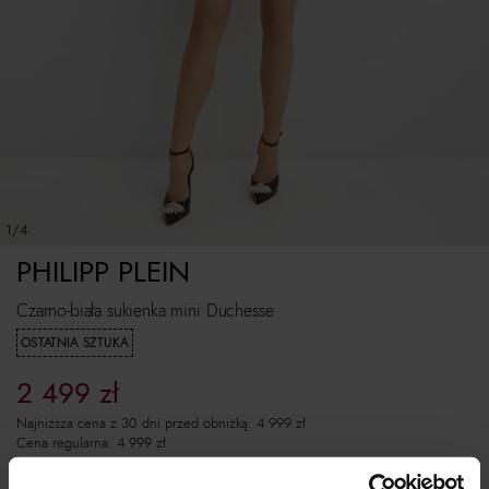
1/4
PHILIPP PLEIN
Czarno-biała sukienka mini Duchesse
OSTATNIA SZTUKA
2 499
zł
Najniższa cena z 30 dni przed obniżką:
4 999
zł
Cena regularna:
4 999
zł