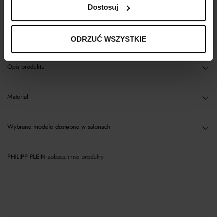
Dostosuj
Kup teraz, Zapłać później!
ODRZUĆ WSZYSTKIE
Opis produktu
Materiał
Wybrane modele dostępne w salonach
PHILIPP PLEIN
zobacz inne produkty