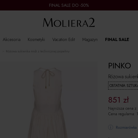
FINAL SALE DO -50%
Akcesoria
Kosmetyki
Vacation Edit
Magazyn
FINAL SALE
Różowa sukienka midi z technicznej popeliny
PINKO
Różowa sukienk
OSTATNIA SZTUK
851
zł
Najniższa cena z
Cena regularna:
Rozmiarówka 