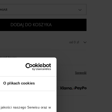
MIAR
DODAJ DO KOSZYKA
od 0 zł
zwrot towaru
któw
zyskujesz w Klubie Korzyści
Sprawdź
O plikach cookies
 Zapłać później!
rtnerski
Moliera2
 jakości naszego Serwisu oraz w