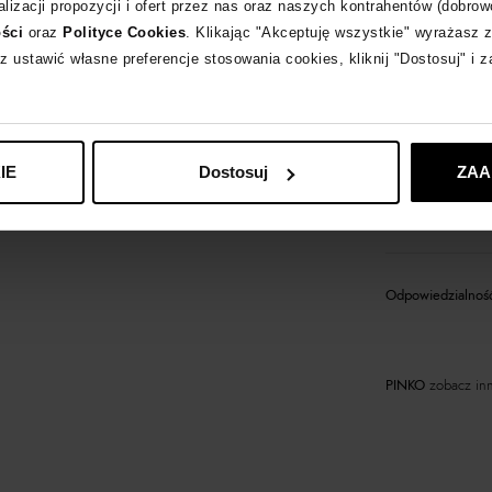
lizacji propozycji i ofert przez nas oraz naszych kontrahentów (dobrow
ości
oraz
Polityce Cookies
. Klikając "Akceptuję wszystkie" wyrażasz 
z ustawić własne preferencje stosowania cookies, kliknij "Dostosuj" i 
Opis produktu
Materiał
IE
Dostosuj
ZAA
Produkt dostępny 
Odpowiedzialność
PINKO
zobacz inn