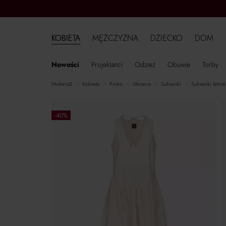
KOBIETA
MĘŻCZYZNA
DZIECKO
DOM
Nowości
Projektanci
Odzież
Obuwie
Torby
moliera2
kobieta
Pinko
ubrania
sukienki
sukienki letnie
-40%