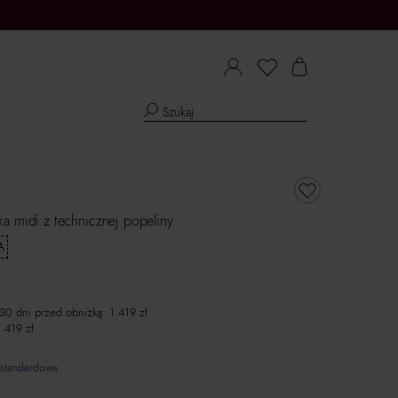
a midi z technicznej popeliny
A
 30 dni przed obniżką:
1 419
zł
1 419
zł
standardowa.