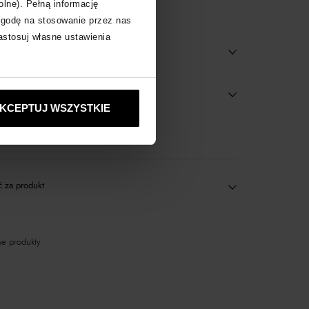
olne). Pełną informację
zgodę na stosowanie przez nas
zastosuj własne ustawienia
KCEPTUJ WSZYSTKIE
wyłącznie online
 za produkt
e produkty