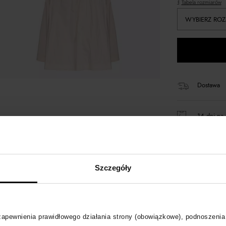
Tabela rozmiarów
WYBIERZ ROZ
Dostawa
14 dni na 
+170 pun
Szczegóły
Kup teraz,
Produkt pa
 zapewnienia prawidłowego działania strony (obowiązkowe), podnoszenia