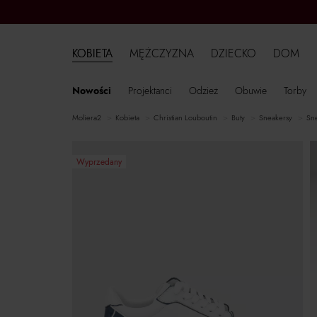
KOBIETA
MĘŻCZYZNA
DZIECKO
DOM
Nowości
Projektanci
Odzież
Obuwie
Torby
moliera2
kobieta
Christian Louboutin
buty
sneakersy
s
Wyprzedany