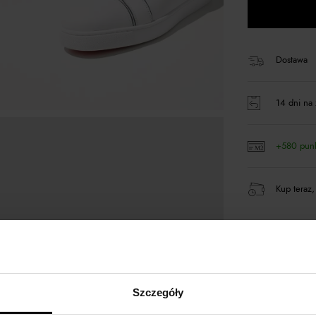
Dostawa
14 dni na 
+580 pun
Kup teraz,
Opis produktu
Szczegóły
Materiał