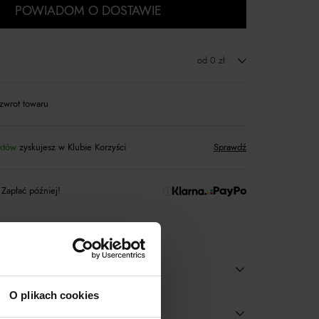
POWIADOM O DOSTAWIE
od 0 zł
zwrot towaru
któw
zyskujesz w Klubie Korzyści
Sprawdź
 Zapłać później!
O plikach cookies