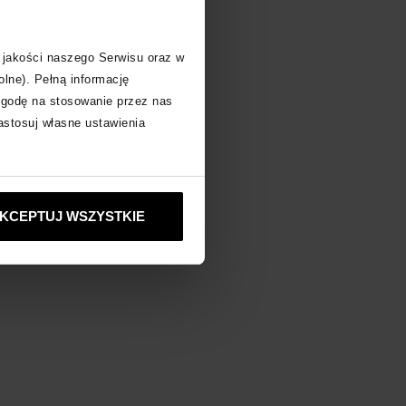
 jakości naszego Serwisu oraz w
BOUTIN
zobacz inne produkty
olne). Pełną informację
zgodę na stosowanie przez nas
zastosuj własne ustawienia
KCEPTUJ WSZYSTKIE