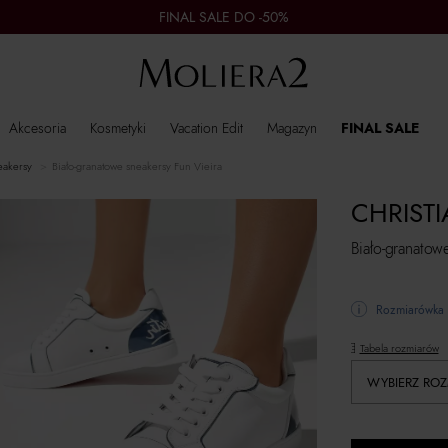
FINAL SALE DO -50%
Akcesoria
Kosmetyki
Vacation Edit
Magazyn
FINAL SALE
neakersy
Biało-granatowe sneakersy Fun Vieira
CHRIST
Biało-granatow
Rozmiarówka 
Tabela rozmiarów
WYBIERZ ROZ