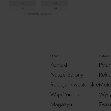
O NAS
POMOC
Kontakt
Pyta
Nasze Salony
Rekl
Relacje Inwestorskie
Meto
Współpraca
Wysy
Magazyn
Zwro