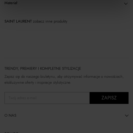
Materiał
SAINT LAURENT
zobacz inne produkty
TRENDY, PREMIERY I KOMPLETNE STYLIZACJE
Zapisz się do naszego biuletynu, aby otrzymywać informacje o nowościach,
ekskluzywne oferty i inspiracje stylistyczne.
ZAPISZ
Twój adres e-mail
O NAS