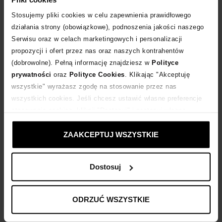
Stosujemy pliki cookies w celu zapewnienia prawidłowego
Dostawa
od 0 zł
działania strony (obowiązkowe), podnoszenia jakości naszego
Serwisu oraz w celach marketingowych i personalizacji
propozycji i ofert przez nas oraz naszych kontrahentów
14 dni na zwrot towaru
(dobrowolne). Pełną informację znajdziesz w
Polityce
prywatności
oraz
Polityce Cookies
. Klikając "Akceptuję
+328 punktów
zyskujesz w Klubie Korzyści
Sprawdź
wszystkie" wyrażasz zgodę na stosowanie przez nas
wszystkich cookies. Jeśli chcesz ustawić własne preferencje
stosowania cookies, kliknij "Dostosuj" i zastosuj własne
Kup teraz, Zapłać później!
ustawienia prywatności.
ZAAKCEPTUJ WSZYSTKIE
Produkt partnerski
Moliera2
Dostosuj
Opis produktu
ODRZUĆ WSZYSTKIE