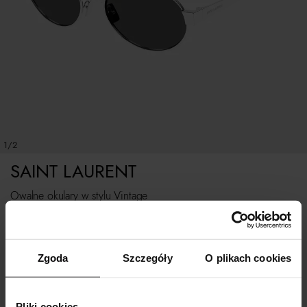
1/2
SAINT LAURENT
Owalne okulary w stylu Vintage
ROZMIAR UNIWERSALNY
Zgoda
Szczegóły
O plikach cookies
POWIADOM O DOSTAWIE
Pliki cookies