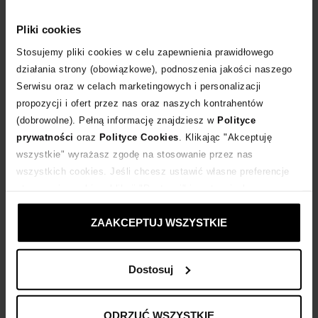
WYBIERZ ROZMIAR
Pliki cookies
Stosujemy pliki cookies w celu zapewnienia prawidłowego
DODAJ DO KOSZYKA
działania strony (obowiązkowe), podnoszenia jakości naszego
Serwisu oraz w celach marketingowych i personalizacji
Dostawa
od 0 zł
propozycji i ofert przez nas oraz naszych kontrahentów
(dobrowolne). Pełną informację znajdziesz w
Polityce
prywatności
oraz
Polityce Cookies
. Klikając "Akceptuję
14 dni na zwrot towaru
wszystkie" wyrażasz zgodę na stosowanie przez nas
wszystkich cookies. Jeśli chcesz ustawić własne preferencje
+270 punktów
zyskujesz w Klubie Korzyści
Sprawdź
stosowania cookies, kliknij "Dostosuj" i zastosuj własne
ustawienia prywatności.
ZAAKCEPTUJ WSZYSTKIE
Kup teraz, Zapłać później!
Dostosuj
Opis produktu
ODRZUĆ WSZYSTKIE