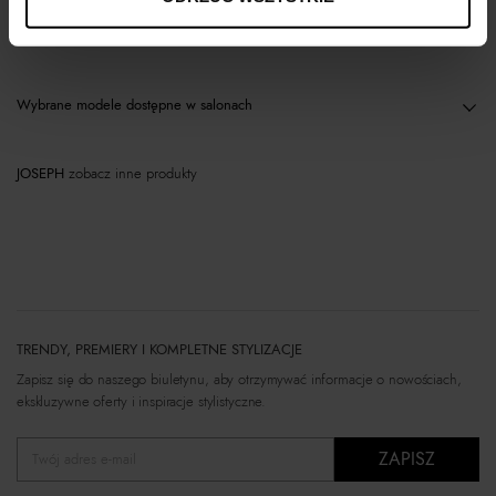
Materiał
Wybrane modele dostępne w salonach
JOSEPH
zobacz inne produkty
TRENDY, PREMIERY I KOMPLETNE STYLIZACJE
Zapisz się do naszego biuletynu, aby otrzymywać informacje o nowościach,
ekskluzywne oferty i inspiracje stylistyczne.
ZAPISZ
Twój adres e-mail