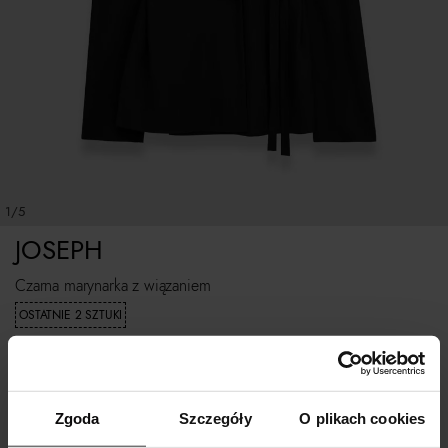
1/5
JOSEPH
Czarna marynarka z wiązaniem
OSTATNIE 2 SZTUKI
1 349
zł
Najniższa cena z 30 dni przed obniżką:
2 699
zł
Cena regularna:
2 699
zł
Zgoda
Szczegóły
O plikach cookies