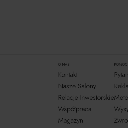
O NAS
POMOC
Kontakt
Pyta
Nasze Salony
Rekl
Relacje Inwestorskie
Meto
Współpraca
Wysy
Magazyn
Zwro