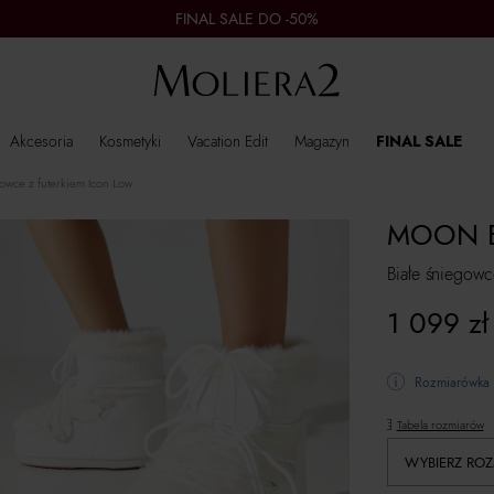
FINAL SALE DO -50%
Akcesoria
Kosmetyki
Vacation Edit
Magazyn
FINAL SALE
gowce z futerkiem Icon Low
MOON 
Białe śniegowc
1 099
zł
Rozmiarówka 
Tabela rozmiarów
WYBIERZ ROZ