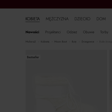
KOBIETA
MĘŻCZYZNA
DZIECKO
DOM
Nowości
Projektanci
Odzież
Obuwie
Torby
moliera2
kobieta
Moon Boot
buty
śniegowce
Białe śnie
Bestseller