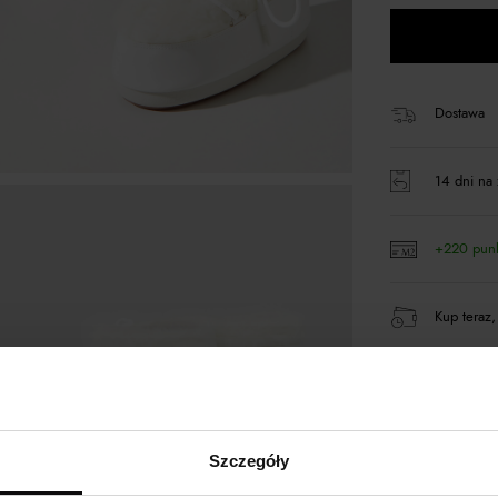
Dostawa
14 dni na 
+220 pun
Kup teraz,
Opis produktu
Szczegóły