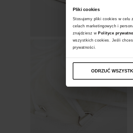
Pliki cookies
Stosujemy pliki cookies w celu
celach marketingowych i persona
znajdziesz w
Polityce prywatn
wszystkich cookies. Jeśli chces
prywatności.
ODRZUĆ WSZYSTK