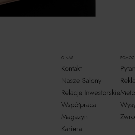
O NAS
POMOC
Kontakt
Pyta
Nasze Salony
Rekl
Relacje Inwestorskie
Meto
Współpraca
Wysy
Magazyn
Zwro
Kariera