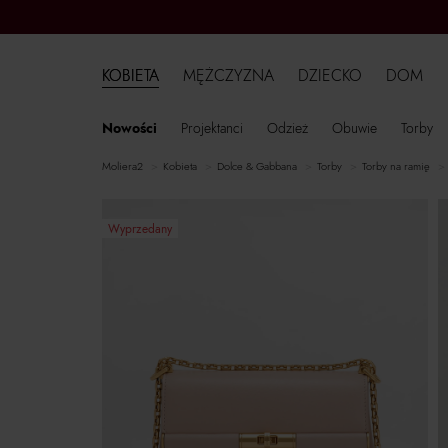
KOBIETA
MĘŻCZYZNA
DZIECKO
DOM
Nowości
Projektanci
Odzież
Obuwie
Torby
moliera2
kobieta
Dolce & Gabbana
torby
torby na ramię
Wyprzedany