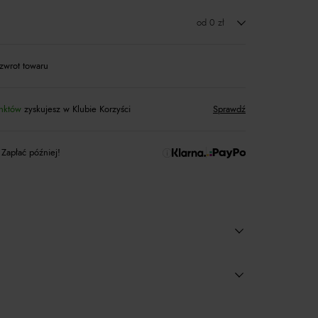
od 0 zł
zwrot towaru
nktów
zyskujesz w Klubie Korzyści
Sprawdź
 Zapłać później!