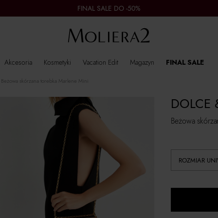
FINAL SALE DO -50%
Akcesoria
Kosmetyki
Vacation Edit
Magazyn
FINAL SALE
Beżowa skórzana torebka Marlene Mini
DOLCE 
Beżowa skórza
ROZMIAR UN