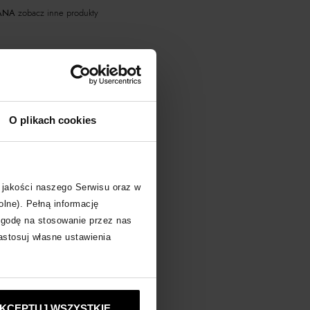
ANA
zobacz inne produkty
O plikach cookies
 jakości naszego Serwisu oraz w
olne). Pełną informację
zgodę na stosowanie przez nas
zastosuj własne ustawienia
KCEPTUJ WSZYSTKIE