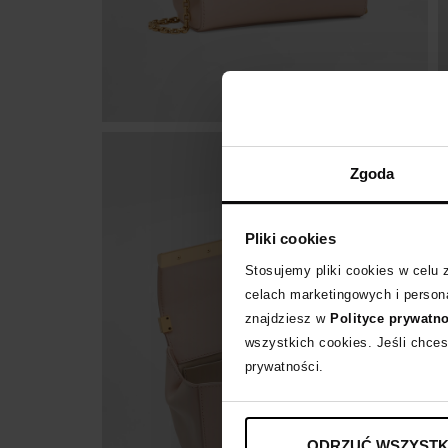
Zgoda
Pliki cookies
Stosujemy pliki cookies w celu
celach marketingowych i persona
znajdziesz w
Polityce prywatn
wszystkich cookies. Jeśli chces
prywatności.
ODRZUĆ WSZYSTK