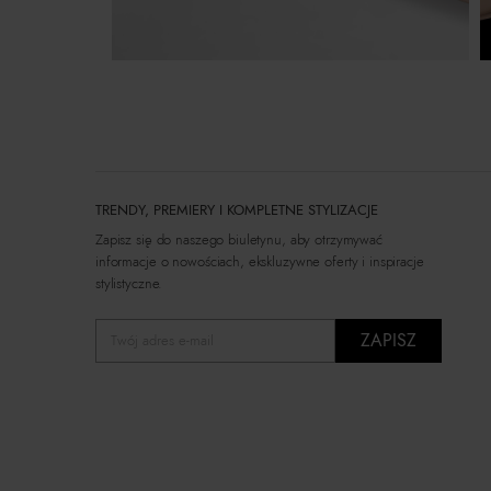
TRENDY, PREMIERY I KOMPLETNE STYLIZACJE
Zapisz się do naszego biuletynu, aby otrzymywać
informacje o nowościach, ekskluzywne oferty i inspiracje
stylistyczne.
ZAPISZ
Twój adres e-mail