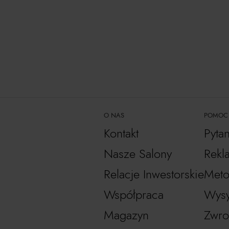
O NAS
POMOC
Kontakt
Pyta
Nasze Salony
Rekl
Relacje Inwestorskie
Meto
Współpraca
Wysy
Magazyn
Zwro