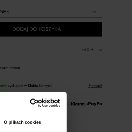
MIAR
DODAJ DO KOSZYKA
od 0 zł
zwrot towaru
któw
zyskujesz w Klubie Korzyści
Sprawdź
 Zapłać później!
O plikach cookies