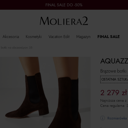
FINAL SALE DO -50%
Akcesoria
Kosmetyki
Vacation Edit
Magazyn
FINAL SALE
 botki na obcasieLyon 35
AQUAZZ
Brązowe botki
OSTATNIA SZTUK
2 279
zł
Najniższa cena z
Cena regularna:
Rozmiarówka 