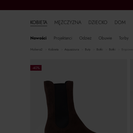
KOBIETA
MĘŻCZYZNA
DZIECKO
DOM
Nowości
Projektanci
Odzież
Obuwie
Torby
moliera2
kobieta
Aquazzura
buty
botki
botki
Brązowe
-40%