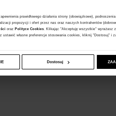
Opis produktu
 zapewnienia prawidłowego działania strony (obowiązkowe), podnoszenia
Materiał
lizacji propozycji i ofert przez nas oraz naszych kontrahentów (dobrow
ości
oraz
Polityce Cookies
. Klikając "Akceptuję wszystkie" wyrażasz 
Wybrane modele 
z ustawić własne preferencje stosowania cookies, kliknij "Dostosuj" i 
AQUAZZURA
zob
IE
Dostosuj
ZAA