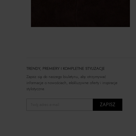
TRENDY, PREMIERY I KOMPLETNE STYLIZACJE
Zapisz się do naszego biuletynu, aby otrzymywać
informacje o nowościach, ekskluzywne oferty i inspiracje
stylistyczne.
ZAPISZ
Twój adres e-mail