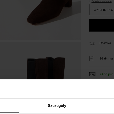
Tabela rozmiarów
WYBIERZ ROZ
Dostawa
14 dni na 
+456 pun
Kup teraz,
Szczegóły