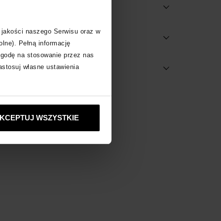
 jakości naszego Serwisu oraz w
olne). Pełną informację
zgodę na stosowanie przez nas
dostępne w salonach
zastosuj własne ustawienia
acz inne produkty
KCEPTUJ WSZYSTKIE