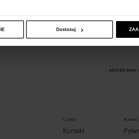
Materiał
Wybrane modele 
IE
Dostosuj
ZAA
Odpowiedzialność
AESTHER EKME
z
O NAS
POMOC
Kontakt
Pyta