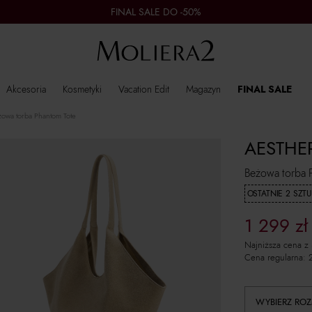
FINAL SALE DO -50%
Akcesoria
Kosmetyki
Vacation Edit
Magazyn
FINAL SALE
owa torba Phantom Tote
AESTHE
Beżowa torba 
OSTATNIE 2 SZTU
1 299
zł
Najniższa cena z
Cena regularna:
WYBIERZ ROZ