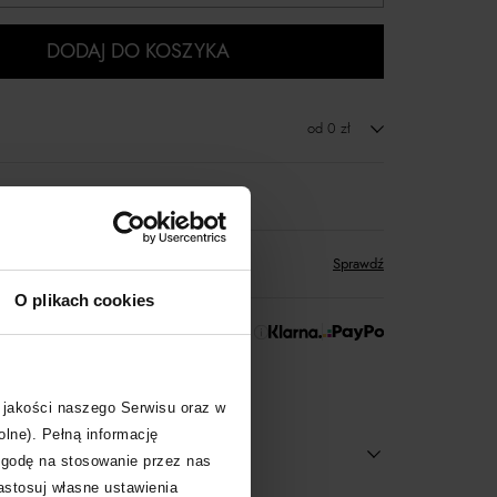
DODAJ DO KOSZYKA
od 0 zł
zwrot towaru
któw
zyskujesz w Klubie Korzyści
Sprawdź
O plikach cookies
 Zapłać później!
 jakości naszego Serwisu oraz w
olne). Pełną informację
zgodę na stosowanie przez nas
zastosuj własne ustawienia