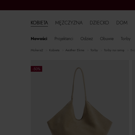
KOBIETA
MĘŻCZYZNA
DZIECKO
DOM
Nowości
Projektanci
Odzież
Obuwie
Torby
moliera2
kobieta
Aesther Ekme
torby
torby na ramię
Beż
-50%