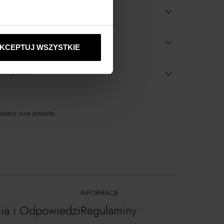
dostępne w salonach
KCEPTUJ WSZYSTKIE
 za produkt
obacz inne produkty
INFORMACJE
nia i Odpowiedzi
Regulaminy