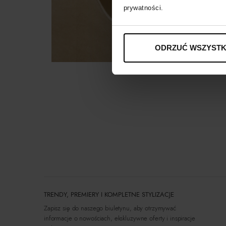
prywatności.
ODRZUĆ WSZYSTK
TRENDY, PREMIERY I KOMPLETNE STYLIZACJE
Zapisz się do naszego biuletynu, aby otrzymywać
informacje o nowościach, ekskluzywne oferty i inspiracje