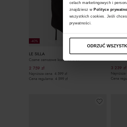
celach marketingowych i persona
znajdziesz w
Polityce prywatn
wszystkich cookies. Jeśli chces
prywatności.
-40%
-40%
ODRZUĆ WSZYSTK
LE SILLA
LE SILLA
Czarne koz
Czarne zamszowe kozaki Bella 80
3 239
zł
2 759
zł
Najniższa
Najniższa cena:
4 599
zł
Cena regu
Cena regularna:
4 599
zł