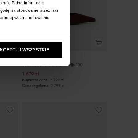
olne). Pełną informację
zgodę na stosowanie przez nas
zastosuj własne ustawienia
-40%
KCEPTUJ WSZYSTKIE
LE SILLA
Bordowe zamszowe szpilki Bella 100
1 679
zł
Najniższa cena:
2 799
zł
Cena regularna:
2 799
zł