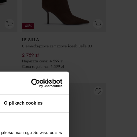
-40%
LE SILLA
Ciemnobrązowe zamszowe kozaki Bella 80
2 759
zł
Najniższa cena:
4 599
zł
Cena regularna:
4 599
zł
O plikach cookies
 jakości naszego Serwisu oraz w