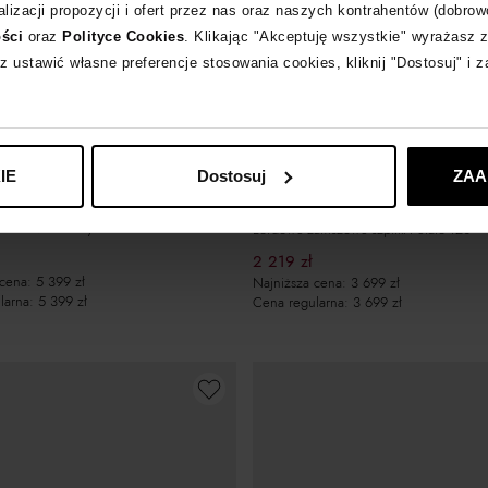
lizacji propozycji i ofert przez nas oraz naszych kontrahentów (dobrow
ości
oraz
Polityce Cookies
. Klikając "Akceptuję wszystkie" wyrażasz 
z ustawić własne preferencje stosowania cookies, kliknij "Dostosuj" i 
-40%
IE
Dostosuj
ZAA
LE SILLA
aki Stivale Andy 120
Bordowe zamszowe szpilki Petalo 120
2 219
zł
 cena:
5 399
zł
Najniższa cena:
3 699
zł
larna:
5 399
zł
Cena regularna:
3 699
zł