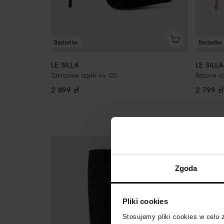
Bestseller
Bestseller
LE SILLA
LE SILLA
Zamszowe szpilki Ivy 120
Beżowe szp
2 899
zł
2 799
zł
Zgoda
Pliki cookies
Stosujemy pliki cookies w celu