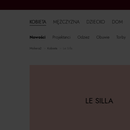
KOBIETA
MĘŻCZYZNA
DZIECKO
DOM
Nowości
Projektanci
Odzież
Obuwie
Torby
moliera2
kobieta
Le Silla
LE SILLA