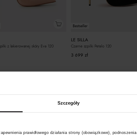
Bestseller
LE SILLA
ilki z lakierowanej skóry Eva 120
Czarne szpilki Petalo 120
3 699
zł
Szczegóły
 zapewnienia prawidłowego działania strony (obowiązkowe), podnoszenia