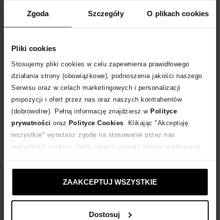
Rozmiarówka standardowa.
Zgoda
Szczegóły
O plikach cookies
Tabela rozmiarów
WYBIERZ ROZMIAR
Pliki cookies
DODAJ DO KOSZYKA
Stosujemy pliki cookies w celu zapewnienia prawidłowego
działania strony (obowiązkowe), podnoszenia jakości naszego
Serwisu oraz w celach marketingowych i personalizacji
Dostawa
od 0 zł
propozycji i ofert przez nas oraz naszych kontrahentów
(dobrowolne). Pełną informację znajdziesz w
Polityce
14 dni na zwrot towaru
prywatności
oraz
Polityce Cookies
. Klikając "Akceptuję
wszystkie" wyrażasz zgodę na stosowanie przez nas
wszystkich cookies. Jeśli chcesz ustawić własne preferencje
+340 punktów
zyskujesz w Klubie Korzyści
Sprawdź
stosowania cookies, kliknij "Dostosuj" i zastosuj własne
ustawienia prywatności.
ZAAKCEPTUJ WSZYSTKIE
Kup teraz, Zapłać później!
Dostosuj