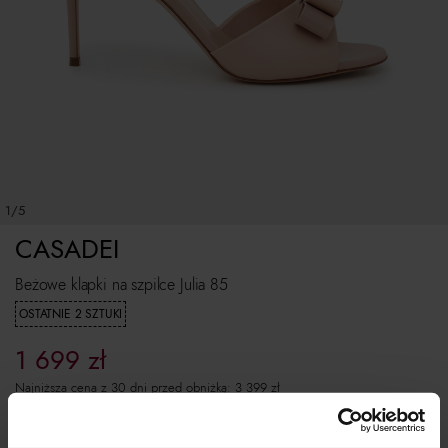
1/5
CASADEI
Beżowe klapki na szpilce Julia 85
OSTATNIE 2 SZTUKI
1 699
zł
Najniższa cena z 30 dni przed obniżką:
3 399
zł
Cena regularna:
3 399
zł