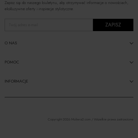
Zapisz się do naszego biuletynu, aby otrzymywać informacje o nowościach,
ekskluzywne oferty i inspiracje stylistyczne.
ZAPISZ
Twój adres e-mail
O NAS
POMOC
INFORMACJE
Copyright 2026 Moliera2.com / Wszelkie prawa zastrzeżone