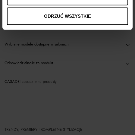
Opis produktu
ODRZUĆ WSZYSTKIE
Materiał
Wybrane modele dostępne w salonach
Odpowiedzialność za produkt
CASADEI
zobacz inne produkty
TRENDY, PREMIERY I KOMPLETNE STYLIZACJE