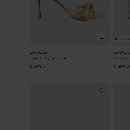
Bestseller
CASADEI
CASADE
Złote sandały na szpilce
Beżowe szp
3 250
zł
2 699
zł