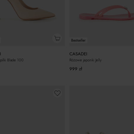
Bestseller
I
CASADEI
ilki Blade 100
Różowe japonki Jelly
999
zł