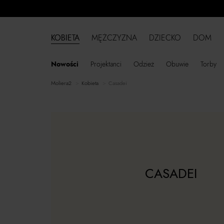
KOBIETA
MĘŻCZYZNA
DZIECKO
DOM
Nowości
Projektanci
Odzież
Obuwie
Torby
moliera2
kobieta
Casadei
CASADEI