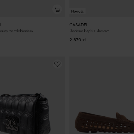
Nowość
I
CASADEI
leriny ze zdobieniem
Plecione klapki z klamrami
2 870
zł