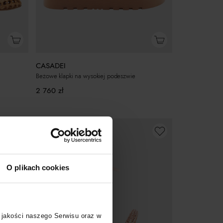
CASADEI
Beżowe klapki na wysokiej podeszwie
2 760
zł
O plikach cookies
 jakości naszego Serwisu oraz w