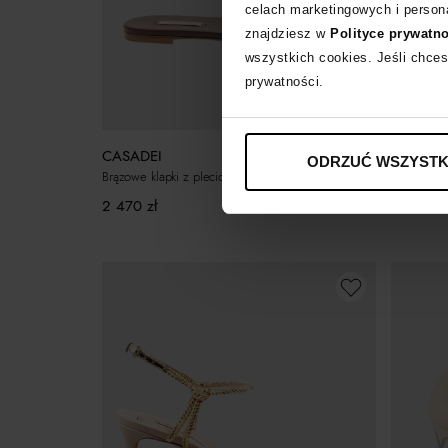
celach marketingowych i persona
znajdziesz w
Polityce prywatn
wszystkich cookies. Jeśli chces
prywatności.
CASADE
CASADEI
ODRZUĆ WSZYSTK
Skórzane s
Brązowe klapki z plecionką
4 480
zł
2 470
zł