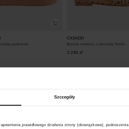
I
CASADEI
wysokiej podeszwie
Beżowe mokasyny z plecionką Versilia
3 250
zł
Szczegóły
 zapewnienia prawidłowego działania strony (obowiązkowe), podnoszenia