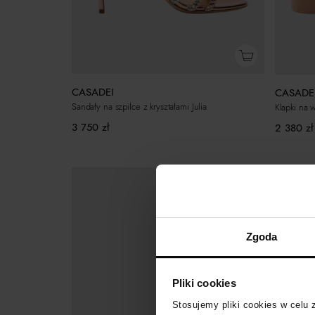
CASADEI
CASADE
Sandały na szpilce z kryształami Julia
Klapki na 
3 750
zł
2 380
zł
Zgoda
Pliki cookies
Stosujemy pliki cookies w celu