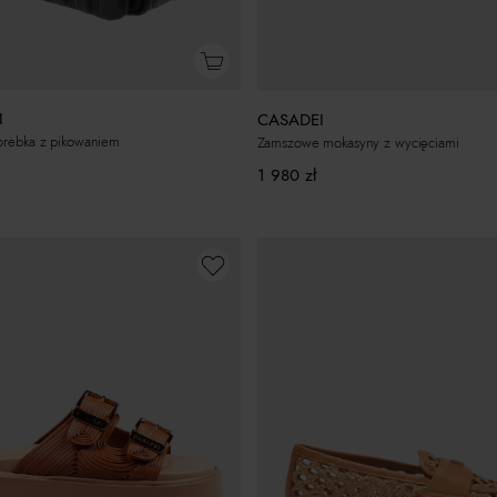
I
CASADEI
orebka z pikowaniem
Zamszowe mokasyny z wycięciami
1 980
zł