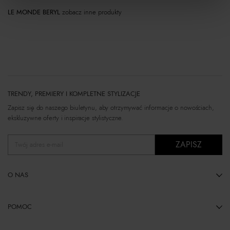
LE MONDE BERYL
zobacz inne produkty
TRENDY, PREMIERY I KOMPLETNE STYLIZACJE
Zapisz się do naszego biuletynu, aby otrzymywać informacje o nowościach,
ekskluzywne oferty i inspiracje stylistyczne.
ZAPISZ
Twój adres e-mail
O NAS
POMOC