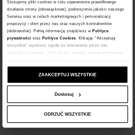
POWIADOM O DOSTAWIE
Stosujemy pliki cookies w celu zapewnienia prawidłowego
działania strony (obowiązkowe), podnoszenia jakości naszego
Serwisu oraz w celach marketingowych i personalizacji
Dostawa
od 0 zł
propozycji i ofert przez nas oraz naszych kontrahentów
(dobrowolne). Pełną informację znajdziesz w
Polityce
14 dni na zwrot towaru
prywatności
oraz
Polityce Cookies
. Klikając "Akceptuję
wszystkie" wyrażasz zgodę na stosowanie przez nas
wszystkich cookies. Jeśli chcesz ustawić własne preferencje
+270 punktów
zyskujesz w Klubie Korzyści
Sprawdź
stosowania cookies, kliknij "Dostosuj" i zastosuj własne
ustawienia prywatności.
ZAAKCEPTUJ WSZYSTKIE
Kup teraz, Zapłać później!
Dostosuj
Opis produktu
ODRZUĆ WSZYSTKIE
Materiał