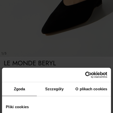
1/5
LE MONDE BERYL
Czarne zamszowe mule
Tabela rozmiarów
Zgoda
Szczegóły
O plikach cookies
WYBIERZ ROZMIAR
Pliki cookies