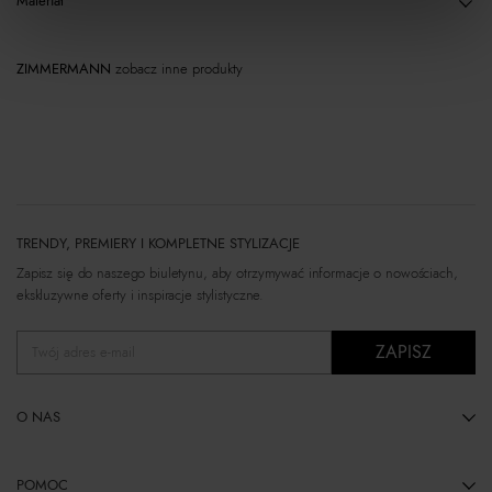
Materiał
ZIMMERMANN
zobacz inne produkty
TRENDY, PREMIERY I KOMPLETNE STYLIZACJE
Zapisz się do naszego biuletynu, aby otrzymywać informacje o nowościach,
ekskluzywne oferty i inspiracje stylistyczne.
ZAPISZ
Twój adres e-mail
O NAS
POMOC