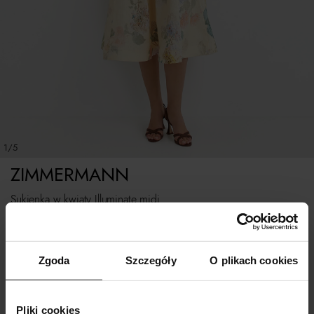
1/5
ZIMMERMANN
Sukienka w kwiaty Illuminate midi
Rozmiarówka standardowa
Zgoda
Szczegóły
O plikach cookies
Tabela rozmiarów
WYBIERZ ROZMIAR
Pliki cookies