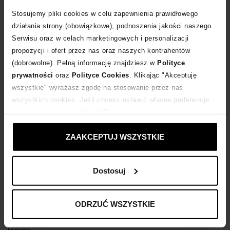
Stosujemy pliki cookies w celu zapewnienia prawidłowego
POWIADOM O DOSTAWIE
działania strony (obowiązkowe), podnoszenia jakości naszego
Serwisu oraz w celach marketingowych i personalizacji
propozycji i ofert przez nas oraz naszych kontrahentów
Dostawa
od 0 zł
(dobrowolne). Pełną informację znajdziesz w
Polityce
prywatności
oraz
Polityce Cookies
. Klikając "Akceptuję
14 dni na zwrot towaru
wszystkie" wyrażasz zgodę na stosowanie przez nas
wszystkich cookies. Jeśli chcesz ustawić własne preferencje
stosowania cookies, kliknij "Dostosuj" i zastosuj własne
+660 punktów
zyskujesz w Klubie Korzyści
Sprawdź
ustawienia prywatności.
ZAAKCEPTUJ WSZYSTKIE
Kup teraz, Zapłać później!
Dostosuj
Opis produktu
ODRZUĆ WSZYSTKIE