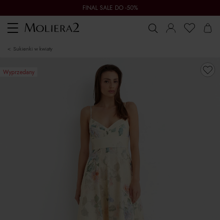
FINAL SALE DO -50%
Toggle
navigation
sukienki w kwiaty
Wyprzedany