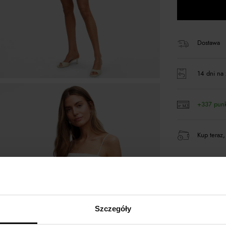
Dostawa
14 dni na 
+337 pun
Kup teraz,
Opis produktu
Szczegóły
Materiał