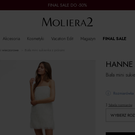
FINAL SALE DO -50%
Akcesoria
Kosmetyki
Vacation Edit
Magazyn
FINAL SALE
ki wieczorowe
Biała mini sukienka z piórami
HANNE
Biała mini suki
Rozmiarówka 
Tabela rozmiarów
WYBIERZ ROZ