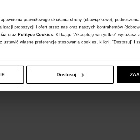
Odpowiedzialność
 zapewnienia prawidłowego działania strony (obowiązkowe), podnoszenia
lizacji propozycji i ofert przez nas oraz naszych kontrahentów (dobrow
ości
oraz
Polityce Cookies
. Klikając "Akceptuję wszystkie" wyrażasz 
HANNE BLOCH
z
z ustawić własne preferencje stosowania cookies, kliknij "Dostosuj" i 
IE
Dostosuj
ZAA