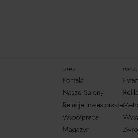
O NAS
POMOC
Kontakt
Pyta
Nasze Salony
Rekl
Relacje Inwestorskie
Meto
Współpraca
Wysy
Magazyn
Zwro