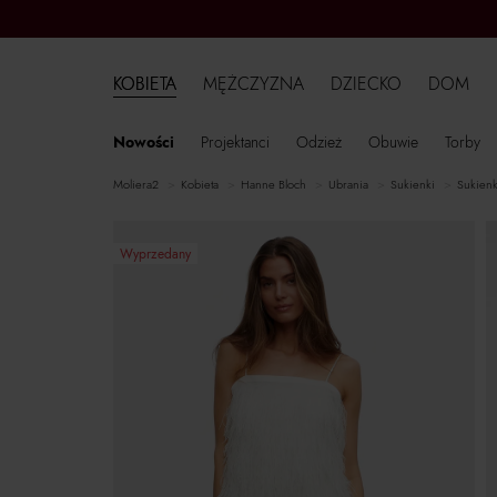
KOBIETA
MĘŻCZYZNA
DZIECKO
DOM
Nowości
Projektanci
Odzież
Obuwie
Torby
moliera2
kobieta
Hanne Bloch
ubrania
sukienki
sukien
Wyprzedany