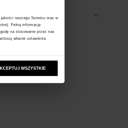
 za produkt
 jakości naszego Serwisu oraz w
olne). Pełną informację
zgodę na stosowanie przez nas
obacz inne produkty
zastosuj własne ustawienia
KCEPTUJ WSZYSTKIE