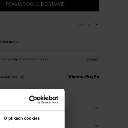
POWIADOM O DOSTAWIE
od 0 zł
zwrot towaru
któw
zyskujesz w Klubie Korzyści
Sprawdź
 Zapłać później!
O plikach cookies