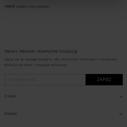
VINCE
zobacz inne produkty
TRENDY, PREMIERY I KOMPLETNE STYLIZACJE
Zapisz się do naszego biuletynu, aby otrzymywać informacje o nowościach,
ekskluzywne oferty i inspiracje stylistyczne.
ZAPISZ
Twój adres e-mail
O NAS
POMOC