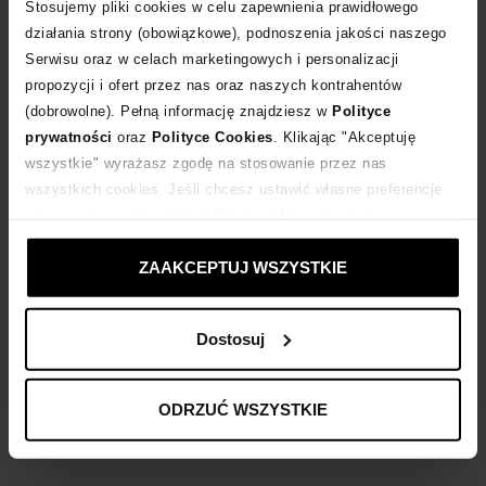
POWIADOM O DOSTAWIE
Stosujemy pliki cookies w celu zapewnienia prawidłowego
działania strony (obowiązkowe), podnoszenia jakości naszego
Serwisu oraz w celach marketingowych i personalizacji
Dostawa
od 0 zł
propozycji i ofert przez nas oraz naszych kontrahentów
(dobrowolne). Pełną informację znajdziesz w
Polityce
14 dni na zwrot towaru
prywatności
oraz
Polityce Cookies
. Klikając "Akceptuję
wszystkie" wyrażasz zgodę na stosowanie przez nas
wszystkich cookies. Jeśli chcesz ustawić własne preferencje
+164 punktów
zyskujesz w Klubie Korzyści
Sprawdź
stosowania cookies, kliknij "Dostosuj" i zastosuj własne
ustawienia prywatności.
ZAAKCEPTUJ WSZYSTKIE
Kup teraz, Zapłać później!
Dostosuj
Opis produktu
ODRZUĆ WSZYSTKIE
Materiał