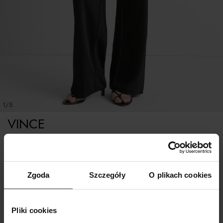
1/5
VINCE
Czarne satynowe spodnie
Tabela rozmiarów
Zgoda
Szczegóły
O plikach cookies
WYBIERZ ROZMIAR
Pliki cookies