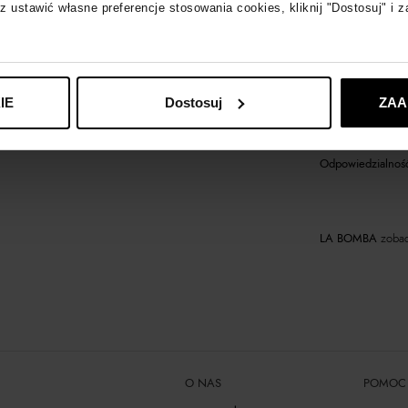
z ustawić własne preferencje stosowania cookies, kliknij "Dostosuj" i 
Materiał
Produkt dostępny 
IE
Dostosuj
ZAA
Odpowiedzialność
LA BOMBA
zobac
O NAS
POMOC