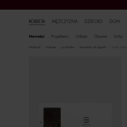
KOBIETA
MĘŻCZYZNA
DZIECKO
DOM
Nowości
Projektanci
Odzież
Obuwie
Torby
moliera2
kobieta
La Bomba
kosmetyki do kąpieli
Kostki peel