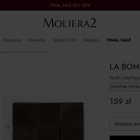
FINAL SALE DO -50%
Akcesoria
Kosmetyki
Vacation Edit
Magazyn
FINAL SALE
ingujące Body Scrub Cubes No. 04
LA BOM
Kostki peelin
OSTATNIA SZTUK
159
zł
ROZMIAR UN