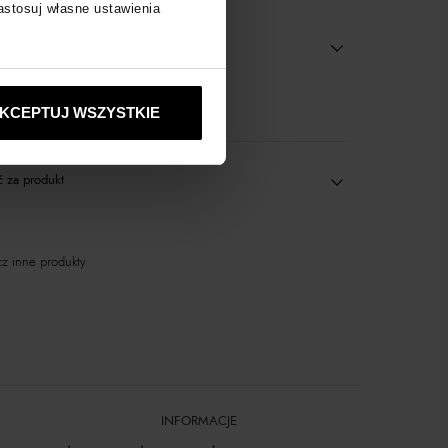
zastosuj własne ustawienia
wyłącznie online
KCEPTUJ WSZYSTKIE
 za produkt
z inne produkty
INFORMACJE