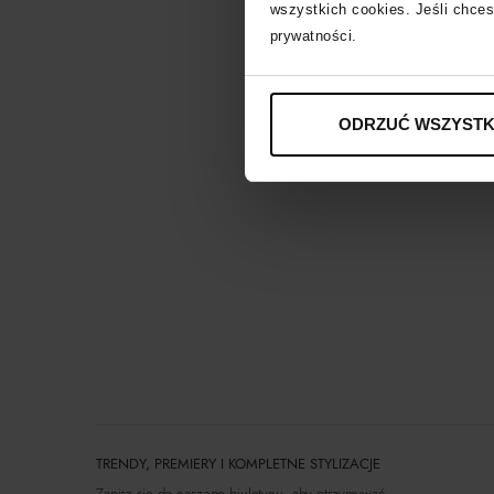
wszystkich cookies. Jeśli chces
prywatności.
ODRZUĆ WSZYSTK
TRENDY, PREMIERY I KOMPLETNE STYLIZACJE
Zapisz się do naszego biuletynu, aby otrzymywać