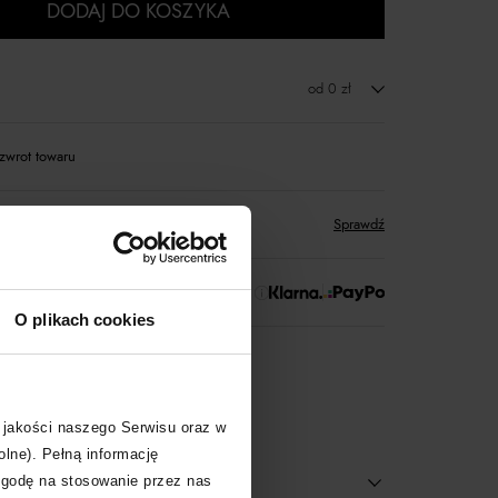
DODAJ DO KOSZYKA
od 0 zł
zwrot towaru
tów
zyskujesz w Klubie Korzyści
Sprawdź
 Zapłać później!
O plikach cookies
rtnerski
Moliera2
 jakości naszego Serwisu oraz w
olne). Pełną informację
zgodę na stosowanie przez nas