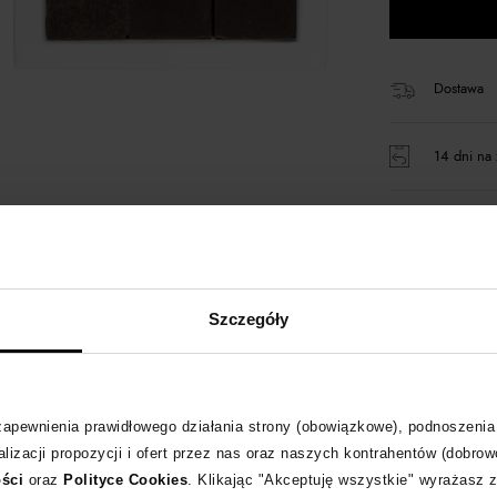
Dostawa
14 dni na 
+32 punk
Kup teraz,
Szczegóły
Produkt pa
 zapewnienia prawidłowego działania strony (obowiązkowe), podnoszenia
lizacji propozycji i ofert przez nas oraz naszych kontrahentów (dobrow
Opis produktu
ości
oraz
Polityce Cookies
. Klikając "Akceptuję wszystkie" wyrażasz 