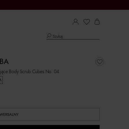
BA
gujące Body Scrub Cubes No. 04
A
IWERSALNY