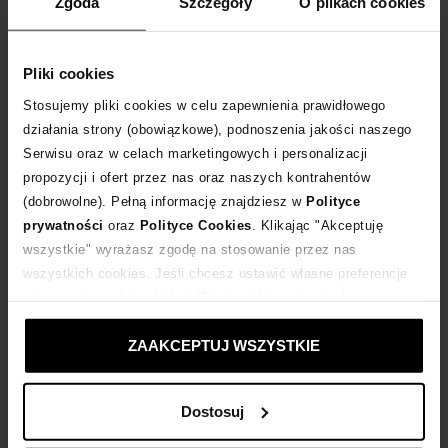
Zgoda
Szczegóły
O plikach cookies
DODAJ DO KOSZYKA
Dostawa
od 0 zł
Pliki cookies
Stosujemy pliki cookies w celu zapewnienia prawidłowego
14 dni na zwrot towaru
działania strony (obowiązkowe), podnoszenia jakości naszego
Serwisu oraz w celach marketingowych i personalizacji
propozycji i ofert przez nas oraz naszych kontrahentów
+5 punktów
zyskujesz w Klubie Korzyści
Sprawdź
(dobrowolne). Pełną informację znajdziesz w
Polityce
prywatności
oraz
Polityce Cookies
. Klikając "Akceptuję
wszystkie" wyrażasz zgodę na stosowanie przez nas
Kup teraz, Zapłać później!
wszystkich cookies. Jeśli chcesz ustawić własne preferencje
stosowania cookies, kliknij "Dostosuj" i zastosuj własne
Produkt partnerski
Moliera2
ustawienia prywatności.
ZAAKCEPTUJ WSZYSTKIE
Opis produktu
Dostosuj