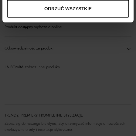
Materiał
ODRZUĆ WSZYSTKIE
Produkt dostępny wyłącznie online
Odpowiedzialność za produkt
LA BOMBA
zobacz inne produkty
TRENDY, PREMIERY I KOMPLETNE STYLIZACJE
Zapisz się do naszego biuletynu, aby otrzymywać informacje o nowościach,
ekskluzywne oferty i inspiracje stylistyczne.