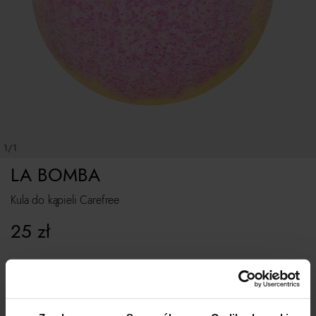
1/1
LA BOMBA
Kula do kąpieli Carefree
25
zł
ROZMIAR UNIWERSALNY