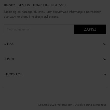
TRENDY, PREMIERY I KOMPLETNE STYLIZACJE
Zapisz się do naszego biuletynu, aby otrzymywać informacje o nowościach,
ekskluzywne oferty i inspiracje stylistyczne.
ZAPISZ
Twój adres e-mail
O NAS
POMOC
INFORMACJE
Copyright 2026 Moliera2.com / Wszelkie prawa zastrzeżone