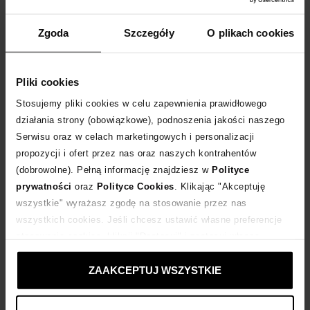
Tabela rozmiarów
WYBIERZ ROZMIAR
Zgoda
Szczegóły
O plikach cookies
DODAJ DO KOSZYKA
Pliki cookies
Stosujemy pliki cookies w celu zapewnienia prawidłowego
Dostawa
od 0 zł
działania strony (obowiązkowe), podnoszenia jakości naszego
Serwisu oraz w celach marketingowych i personalizacji
14 dni na zwrot towaru
propozycji i ofert przez nas oraz naszych kontrahentów
(dobrowolne). Pełną informację znajdziesz w
Polityce
prywatności
oraz
Polityce Cookies
. Klikając "Akceptuję
+187 punktów
zyskujesz w Klubie Korzyści
Sprawdź
wszystkie" wyrażasz zgodę na stosowanie przez nas
wszystkich cookies. Jeśli chcesz ustawić własne preferencje
Kup teraz, Zapłać później!
stosowania cookies, kliknij "Dostosuj" i zastosuj własne
ustawienia prywatności.
ZAAKCEPTUJ WSZYSTKIE
Produkt partnerski
Moliera2