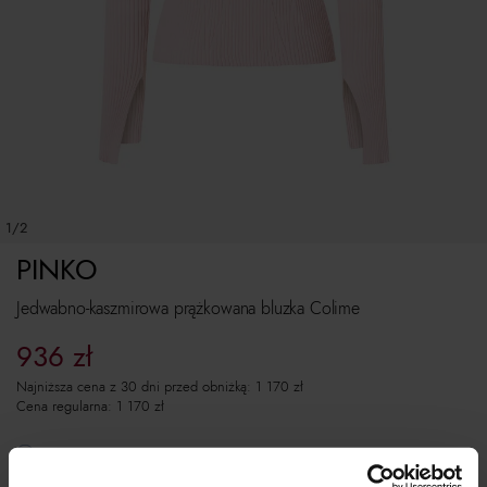
1/2
PINKO
Jedwabno-kaszmirowa prążkowana bluzka Colime
936
zł
Najniższa cena z 30 dni przed obniżką:
1 170
zł
Cena regularna:
1 170
zł
Rozmiarówka standardowa.