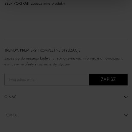
SELF PORTRAIT
zobacz inne produkty
TRENDY, PREMIERY I KOMPLETNE STYLIZACJE
Zapisz się do naszego biuletynu, aby otrzymywać informacje o nowościach,
ekskluzywne oferty i inspiracje stylistyczne.
ZAPISZ
Twój adres e-mail
O NAS
POMOC