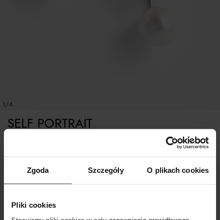
1/4
SELF PORTRAIT
Kolczyki kokardki z perłami
Zgoda
Szczegóły
O plikach cookies
ROZMIAR UNIWERSALNY
Pliki cookies
POWIADOM O DOSTAWIE