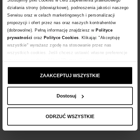
Stosujemy pliki cookies w celu zapewnienia prawidłowego
działania strony (obowiązkowe), podnoszenia jakości naszego
Serwisu oraz w celach marketingowych i personalizacji
Dostawa
od 0 zł
propozycji i ofert przez nas oraz naszych kontrahentów
(dobrowolne). Pełną informację znajdziesz w
Polityce
14 dni na zwrot towaru
prywatności
oraz
Polityce Cookies
. Klikając "Akceptuję
wszystkie" wyrażasz zgodę na stosowanie przez nas
wszystkich cookies. Jeśli chcesz ustawić własne preferencje
+111 punktów
zyskujesz w Klubie Korzyści
Sprawdź
stosowania cookies, kliknij "Dostosuj" i zastosuj własne
ustawienia prywatności.
Kup teraz, Zapłać później!
ZAAKCEPTUJ WSZYSTKIE
Dostosuj
Opis produktu
ODRZUĆ WSZYSTKIE
Materiał