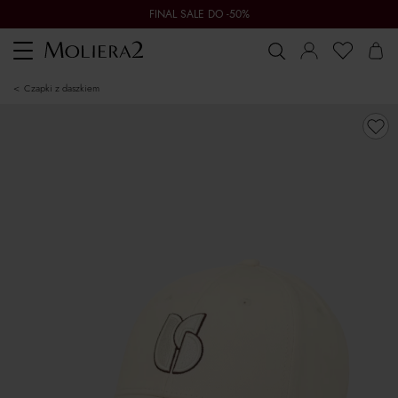
FINAL SALE DO -50%
Toggle
navigation
czapki z daszkiem