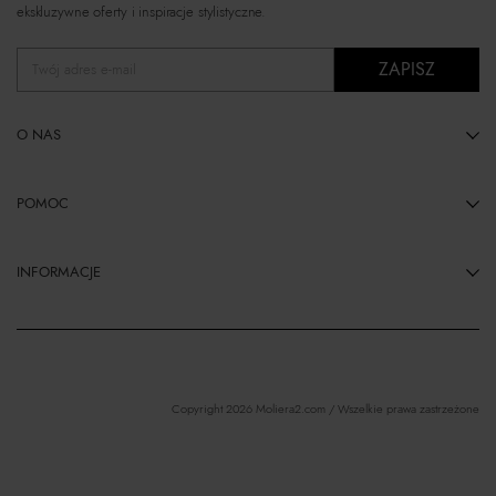
ekskluzywne oferty i inspiracje stylistyczne.
ZAPISZ
Twój adres e-mail
O NAS
POMOC
INFORMACJE
Copyright 2026 Moliera2.com / Wszelkie prawa zastrzeżone