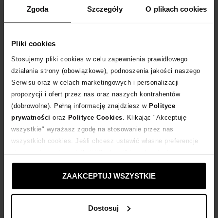
Zgoda
Szczegóły
O plikach cookies
DODAJ DO KOSZYKA
Pliki cookies
Dostawa
od 0 zł
Stosujemy pliki cookies w celu zapewnienia prawidłowego
działania strony (obowiązkowe), podnoszenia jakości naszego
14 dni na zwrot towaru
Serwisu oraz w celach marketingowych i personalizacji
propozycji i ofert przez nas oraz naszych kontrahentów
(dobrowolne). Pełną informację znajdziesz w
Polityce
+60 punktów
zyskujesz w Klubie Korzyści
Sprawdź
prywatności
oraz
Polityce Cookies
. Klikając "Akceptuję
wszystkie" wyrażasz zgodę na stosowanie przez nas
Kup teraz, Zapłać później!
wszystkich cookies. Jeśli chcesz ustawić własne preferencje
stosowania cookies, kliknij "Dostosuj" i zastosuj własne
ustawienia prywatności.
Produkt partnerski
Moliera2
ZAAKCEPTUJ WSZYSTKIE
Dostosuj
Opis produktu