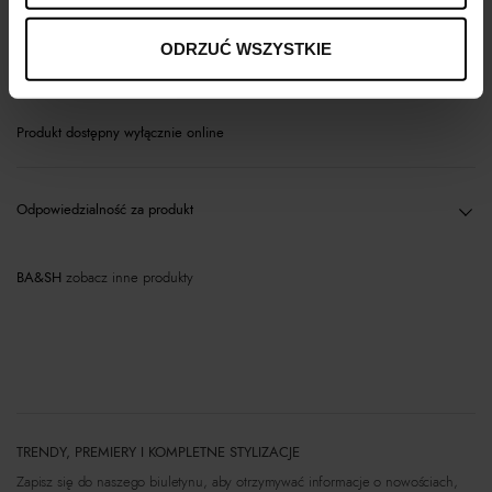
ODRZUĆ WSZYSTKIE
Materiał
Produkt dostępny wyłącznie online
Odpowiedzialność za produkt
BA&SH
zobacz inne produkty
TRENDY, PREMIERY I KOMPLETNE STYLIZACJE
Zapisz się do naszego biuletynu, aby otrzymywać informacje o nowościach,