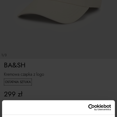
1/3
BA&SH
Kremowa czapka z logo
OSTATNIA SZTUKA
299
zł
ROZMIAR UNIWERSALNY