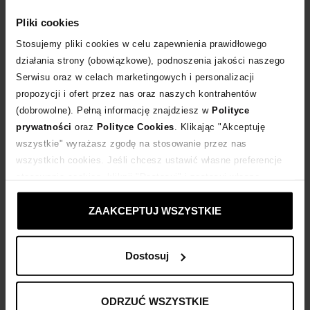
WYBIERZ ROZMIAR
Pliki cookies
DODAJ DO KOSZYKA
Stosujemy pliki cookies w celu zapewnienia prawidłowego
działania strony (obowiązkowe), podnoszenia jakości naszego
Serwisu oraz w celach marketingowych i personalizacji
Dostawa
od 0 zł
propozycji i ofert przez nas oraz naszych kontrahentów
(dobrowolne). Pełną informację znajdziesz w
Polityce
14 dni na zwrot towaru
prywatności
oraz
Polityce Cookies
. Klikając "Akceptuję
wszystkie" wyrażasz zgodę na stosowanie przez nas
wszystkich cookies. Jeśli chcesz ustawić własne preferencje
+168 punktów
zyskujesz w Klubie Korzyści
Sprawdź
stosowania cookies, kliknij "Dostosuj" i zastosuj własne
ustawienia prywatności.
Kup teraz, Zapłać później!
ZAAKCEPTUJ WSZYSTKIE
Dostosuj
Opis produktu
ODRZUĆ WSZYSTKIE