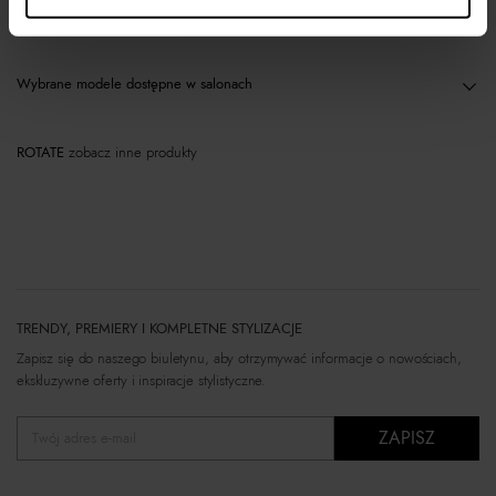
Materiał
Wybrane modele dostępne w salonach
ROTATE
zobacz inne produkty
TRENDY, PREMIERY I KOMPLETNE STYLIZACJE
Zapisz się do naszego biuletynu, aby otrzymywać informacje o nowościach,
ekskluzywne oferty i inspiracje stylistyczne.
ZAPISZ
Twój adres e-mail