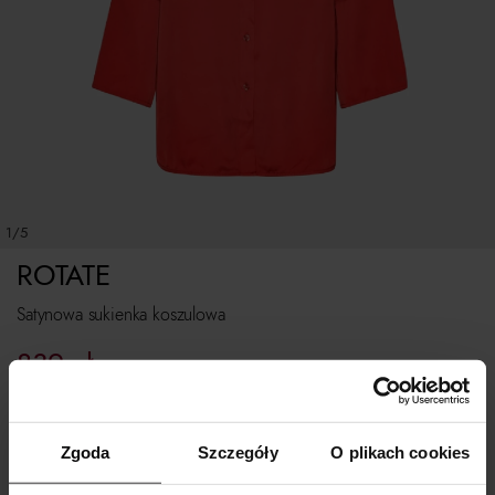
1/5
ROTATE
Satynowa sukienka koszulowa
839
zł
Najniższa cena z 30 dni przed obniżką:
1 199
zł
Cena regularna:
1 199
zł
Zgoda
Szczegóły
O plikach cookies
Tabela rozmiarów