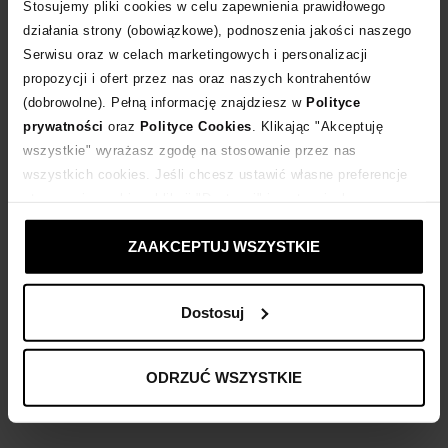
POWIADOM O DOSTAWIE
Stosujemy pliki cookies w celu zapewnienia prawidłowego
działania strony (obowiązkowe), podnoszenia jakości naszego
Serwisu oraz w celach marketingowych i personalizacji
Dostawa
od 0 zł
propozycji i ofert przez nas oraz naszych kontrahentów
(dobrowolne). Pełną informację znajdziesz w
Polityce
14 dni na zwrot towaru
prywatności
oraz
Polityce Cookies
. Klikając "Akceptuję
wszystkie" wyrażasz zgodę na stosowanie przez nas
wszystkich cookies. Jeśli chcesz ustawić własne preferencje
+370 punktów
zyskujesz w Klubie Korzyści
Sprawdź
stosowania cookies, kliknij "Dostosuj" i zastosuj własne
ustawienia prywatności.
ZAAKCEPTUJ WSZYSTKIE
Kup teraz, Zapłać później!
Dostosuj
Opis produktu
ODRZUĆ WSZYSTKIE
Materiał