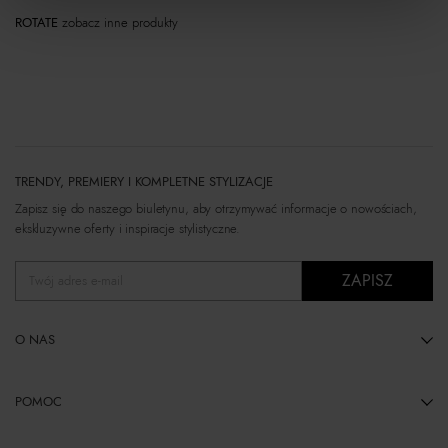
ROTATE
zobacz inne produkty
TRENDY, PREMIERY I KOMPLETNE STYLIZACJE
Zapisz się do naszego biuletynu, aby otrzymywać informacje o nowościach,
ekskluzywne oferty i inspiracje stylistyczne.
ZAPISZ
Twój adres e-mail
O NAS
POMOC