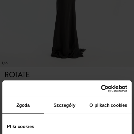
1/6
ROTATE
Czarna sukienka maxi
Tabela rozmiarów
Zgoda
Szczegóły
O plikach cookies
WYBIERZ ROZMIAR
Pliki cookies