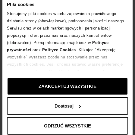
Pliki cookies
DODAJ DO KOSZYKA
Stosujemy pliki cookies w celu zapewnienia prawidłowego
działania strony (obowiązkowe), podnoszenia jakości naszego
Dostawa
od 0 zł
Serwisu oraz w celach marketingowych i personalizacji
propozycji i ofert przez nas oraz naszych kontrahentów
(dobrowolne). Pełną informację znajdziesz w
Polityce
14 dni na zwrot towaru
prywatności
oraz
Polityce Cookies
. Klikając "Akceptuję
wszystkie" wyrażasz zgodę na stosowanie przez nas
+180 punktów
zyskujesz w Klubie Korzyści
Sprawdź
wszystkich cookies. Jeśli chcesz ustawić własne preferencje
stosowania cookies, kliknij "Dostosuj" i zastosuj własne
ustawienia prywatności.
Kup teraz, Zapłać później!
ZAAKCEPTUJ WSZYSTKIE
Dostosuj
Opis produktu
ODRZUĆ WSZYSTKIE
Materiał