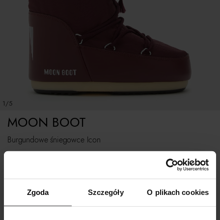
1/5
MOON BOOT
Burgundowe śniegowce Icon
899
zł
Tabela rozmiarów
Zgoda
Szczegóły
O plikach cookies
WYBIERZ ROZMIAR