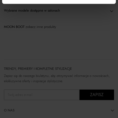
Wybrane modele dostępne w salonach
MOON BOOT
zobacz inne produkty
TRENDY, PREMIERY I KOMPLETNE STYLIZACJE
Zapisz się do naszego biuletynu, aby otrzymywać informacje o nowościach,
ekskluzywne oferty i inspiracje stylistyczne.
ZAPISZ
Twój adres e-mail
O NAS