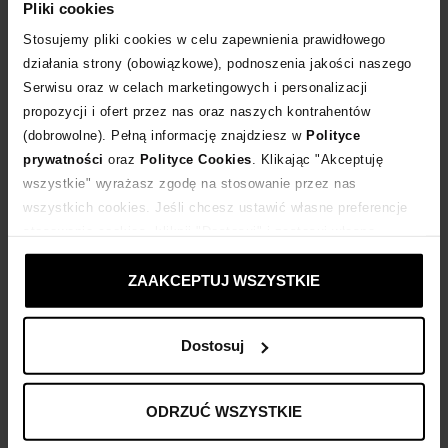
Pliki cookies
DODAJ DO KOSZYKA
Stosujemy pliki cookies w celu zapewnienia prawidłowego
działania strony (obowiązkowe), podnoszenia jakości naszego
Dostawa
od 0 zł
Serwisu oraz w celach marketingowych i personalizacji
propozycji i ofert przez nas oraz naszych kontrahentów
14 dni na zwrot towaru
(dobrowolne). Pełną informację znajdziesz w
Polityce
prywatności
oraz
Polityce Cookies
. Klikając "Akceptuję
wszystkie" wyrażasz zgodę na stosowanie przez nas
+64 punktów
zyskujesz w Klubie Korzyści
Sprawdź
wszystkich cookies. Jeśli chcesz ustawić własne preferencje
stosowania cookies, kliknij "Dostosuj" i zastosuj własne
Kup teraz, Zapłać później!
ustawienia prywatności.
ZAAKCEPTUJ WSZYSTKIE
Dostosuj
Opis produktu
ODRZUĆ WSZYSTKIE
Materiał