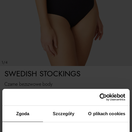
1/4
SWEDISH STOCKINGS
Czarne bezszwowe body
320
zł
Zgoda
Szczegóły
O plikach cookies
WYBIERZ ROZMIAR