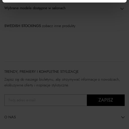
Wybrane modele dostępne w salonach
SWEDISH STOCKINGS
zobacz inne produkty
TRENDY, PREMIERY I KOMPLETNE STYLIZACJE
Zapisz się do naszego biuletynu, aby otrzymywać informacje o nowościach,
ekskluzywne oferty i inspiracje stylistyczne.
ZAPISZ
Twój adres e-mail
O NAS